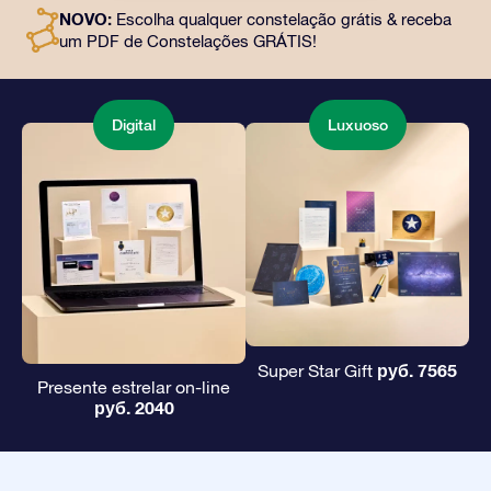
e uso gratuito de nossos aplicativos. É uma maneira
NOVO:
Escolha qualquer constelação grátis & receba
mágica de oferecer um presente eterno a amigos e
um PDF de Constelações GRÁTIS!
entes queridos.
Digital
Luxuoso
руб. 7565
Super Star Gift
Presente estrelar on-line
руб. 2040