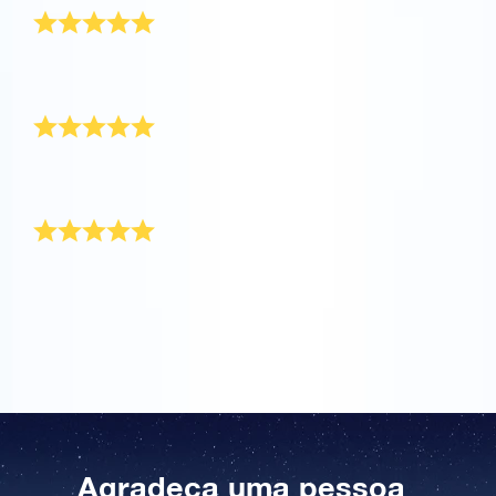
Eu nomeei várias estrelas e é sempre emocionante
ver as expressões em seus rostos.
Entregue no prazo
Foi entregue muito rapidamente e veio em um lindo
envelope azul.
Presente de agradecimento
O que dar a alguém que já tem tudo… uma estrela!
Meu pai está muito satisfeito com o Pacote de
Presente da OSR. Muito obrigado.
Agradeça uma pessoa