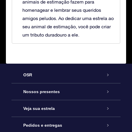
animais de estimação fazem para
homenagear e lembrar seus queridos
amigos peludos. Ao dedicar uma estrela ao
seu animal de estimação, você pode criar
um tributo duradouro a ele.
OSR
Serviço
Nossos presentes
Entre em contato conosco
Presente estrelar on-line
Veja sua estrela
Blog
Pacote de presente da OSR
Star Register
Pedidos e entregas