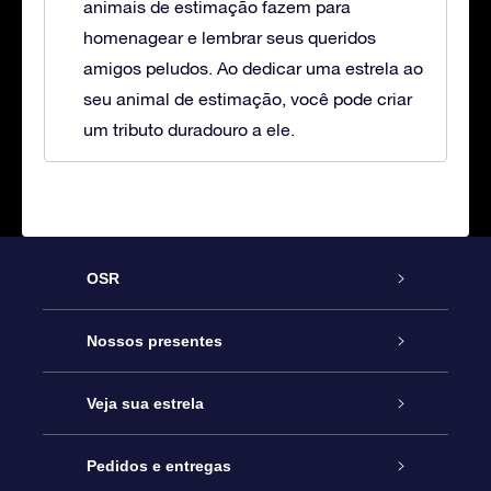
animais de estimação fazem para
homenagear e lembrar seus queridos
amigos peludos. Ao dedicar uma estrela ao
seu animal de estimação, você pode criar
um tributo duradouro a ele.
OSR
Serviço
Nossos presentes
Entre em contato conosco
Presente estrelar on-line
Veja sua estrela
Blog
Pacote de presente da OSR
Star Register
Pedidos e entregas