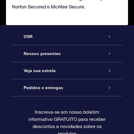
Norton Secured e McAfee Secure.
OSR
Serviço
Nossos presentes
Entre em contato conosco
Presente estrelar on-line
Veja sua estrela
Blog
Pacote de presente da OSR
Star Register
Pedidos e entregas
Perguntas frequentes
Super Star Gift
Aplicativo Localizador de Estrelas da OSR
Login de clientes
Inscreva-se em nosso boletim
informativo GRATUITO para receber
Avaliações
O cartão de presente da OSR
Página estelar personalizada
Informações de pagamento
descontos e novidades sobre os
produtos