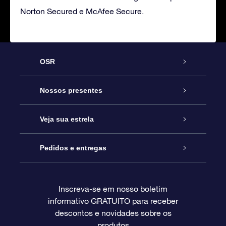
Norton Secured e McAfee Secure.
OSR
Serviço
Nossos presentes
Entre em contato conosco
Presente estrelar on-line
Veja sua estrela
Blog
Pacote de presente da OSR
Star Register
Pedidos e entregas
Perguntas frequentes
Super Star Gift
Aplicativo Localizador de Estrelas da OSR
Login de clientes
Inscreva-se em nosso boletim
informativo GRATUITO para receber
Avaliações
O cartão de presente da OSR
Página estelar personalizada
Informações de pagamento
descontos e novidades sobre os
produtos