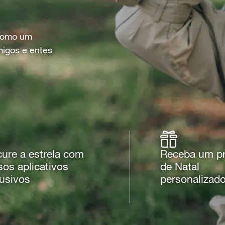
 como um
migos e entes
ure a estrela com
Receba um pr
os aplicativos
de Natal
usivos
personalizad