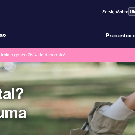
Bl
Serviço
Sobre
ção
Presentes 
rela e ganhe 25% de desconto!
tal?
 uma