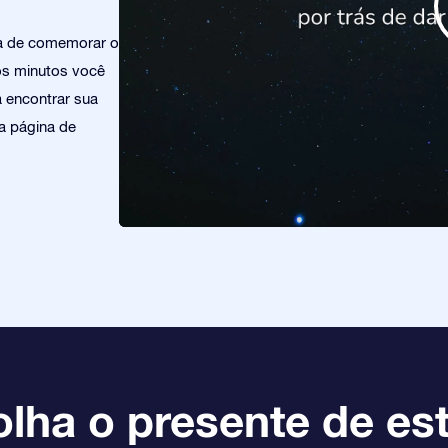
ra de comemorar o
os minutos você
á encontrar sua
a página de
lha o presente de est