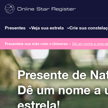
Presentes
Veja sua estrela
Crie sua constela
Presenteie sua mãe com o Universo –
Dê um nome a uma est
Presente de Na
Dê um nome a
estrela!