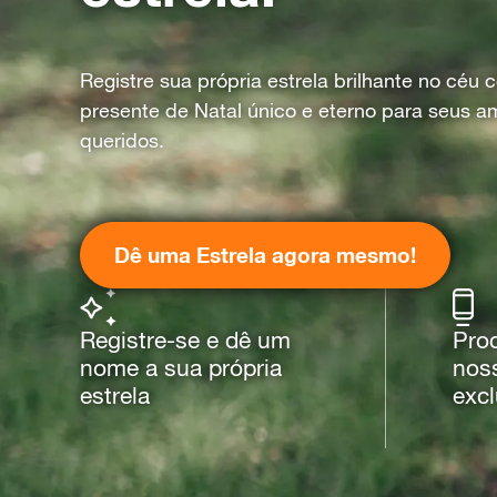
Registre sua própria estrela brilhante no céu
presente de Natal único e eterno para seus a
queridos.
Dê uma Estrela agora mesmo!
Registre-se e dê um
Proc
nome a sua própria
noss
estrela
excl