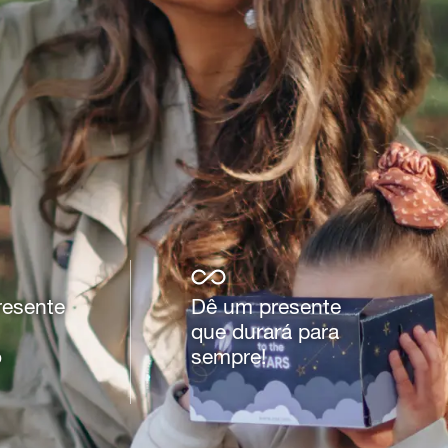
esente
Dê um presente
que durará para
o
sempre!