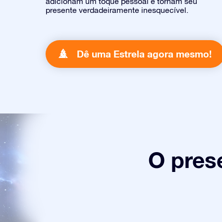
adicionam um toque pessoal e tornam seu
presente verdadeiramente inesquecível.
Dê uma Estrela agora mesmo!
O pres