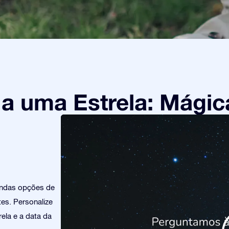
 uma Estrela: Mágic
indas opções de
es. Personalize
ela e a data da