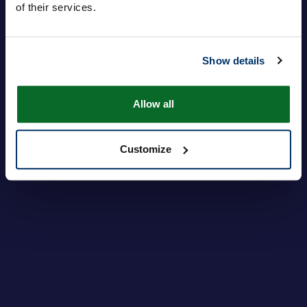
of their services.
Senha
Show details
Login
Esqueceu sua senha?
Allow all
Customize