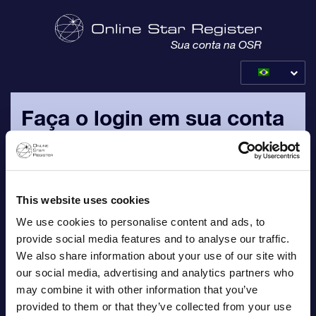
Sua conta na OSR
Faça o login em sua conta
da OSR
Faça o login com o seu endereço de e-mail pessoal e
senha, que foram enviados para você em seu e-mail de
This website uses cookies
confirmação do pedido.
We use cookies to personalise content and ads, to
provide social media features and to analyse our traffic.
E-mail
We also share information about your use of our site with
our social media, advertising and analytics partners who
may combine it with other information that you’ve
provided to them or that they’ve collected from your use