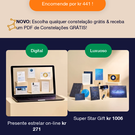
Encomende por kr 441 !
documentos personalizados enviados para um
endereço de sua escolha, além de documentos digitais
e uso gratuito de nossos aplicativos. É uma maneira
NOVO:
Escolha qualquer constelação grátis & receba
mágica de oferecer um presente eterno a amigos e
um PDF de Constelações GRÁTIS!
entes queridos.
Digital
Luxuoso
kr 1006
Super Star Gift
kr
Presente estrelar on-line
271