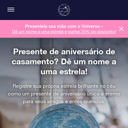
Presenteie sua mãe com o Universo –
Dê um nome a uma estrela e ganhe 25% de desconto!
Presente de aniversário de
casamento? Dê um nome a
uma estrela!
Registre sua própria estrela brilhante no céu
como um presente de aniversário único e eterno
para seus amigos e entes queridos.