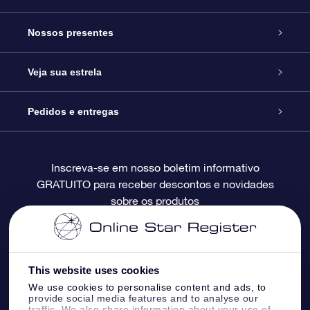
Serviço
Nossos presentes
Entre em contato conosco
Presente estrelar on-line
Veja sua estrela
Blog
Pacote de presente da OSR
Star Register
Pedidos e entregas
Perguntas frequentes
Super Star Gift
Aplicativo Localizador de Estrelas da OSR
Login de clientes
Inscreva-se em nosso boletim informativo
GRATUITO para receber descontos e novidades
Avaliações
O cartão de presente da OSR
Página estelar personalizada
Informações de pagamento
sobre os produtos
Presentes corporativos
Um Milhão de Estrelas
Informações de envio
OSR Starsaver
Política de devolução
This website uses cookies
We use cookies to personalise content and ads, to
provide social media features and to analyse our
Aplicativo RV Fly me to the stars
Constelações
traffic. We also share information about your use of