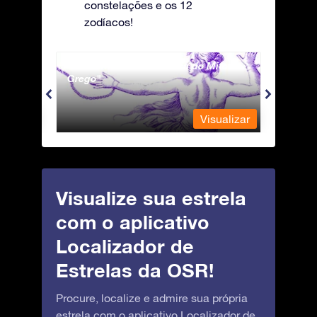
constelações e os 12
zodíacos!
Andromeda - A Princesa do Mito
Antli
Grego
ualizar
Visualizar
Visualize sua estrela
com o aplicativo
Localizador de
Estrelas da OSR!
Procure, localize e admire sua própria
estrela com o aplicativo Localizador de