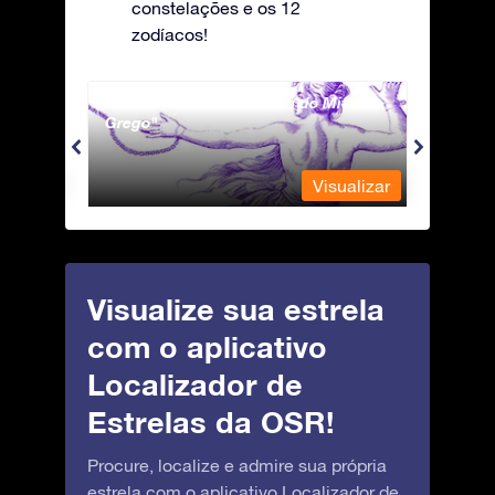
constelações e os 12
zodíacos!
Andromeda - A Princesa do Mito
Antli
Grego
ualizar
Visualizar
Visualize sua estrela
com o aplicativo
Localizador de
Estrelas da OSR!
Procure, localize e admire sua própria
estrela com o aplicativo Localizador de