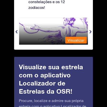
constelações e os 12
zodíacos!
Andromeda - A Princesa do Mito
Antli
Grego
ualizar
Visualizar
Visualize sua estrela
com o aplicativo
Localizador de
Estrelas da OSR!
Procure, localize e admire sua própria
estrela com o aplicativo Localizador de