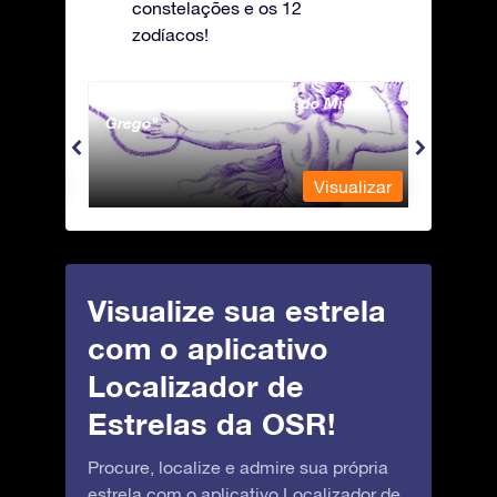
constelações e os 12
zodíacos!
Andromeda - A Princesa do Mito
Antli
Grego
ualizar
Visualizar
Visualize sua estrela
com o aplicativo
Localizador de
Estrelas da OSR!
Procure, localize e admire sua própria
estrela com o aplicativo Localizador de