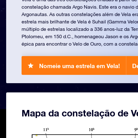
constelação chamada Argo Navis. Este era o navio 
Argonautas. As outras constelações além de Vela er
estrela mais brilhante de Vela é Suhail (Gamma Vel
múltiplo de estrelas localizado a 336 anos-luz da Te
Ptolomeu, em 150 d.C., homenageou Jason e os Argo
épica para encontrar o Velo de Ouro, com a constel
Nomeie uma estrela em Vela!
D
Mapa da constelação de V