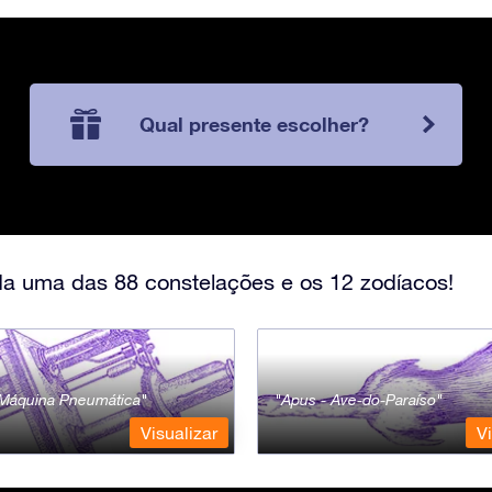
Qual presente escolher?
a uma das 88 constelações e os 12 zodíacos!
- Máquina Pneumática
Apus - Ave-do-Paraíso
Visualizar
Vi