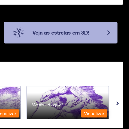
Veja as estrelas em 3D!
Aquila - A Águia
Aqua
sualizar
Visualizar