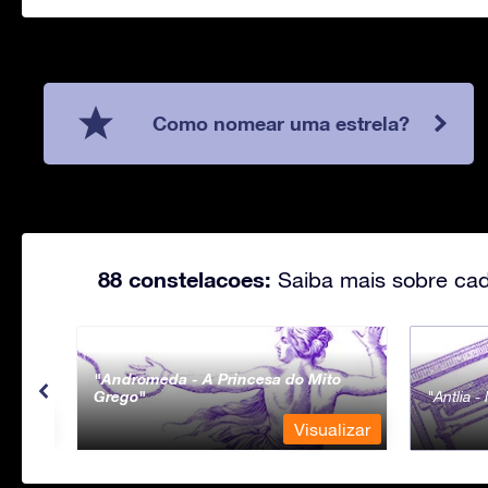
Como nomear uma estrela?
88 constelacoes:
Saiba mais sobre cad
Andromeda - A Princesa do Mito
Grego
Antlia 
lizar
Visualizar