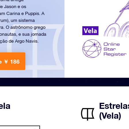
de Jason e os
am Carina e Puppis. A
orum), um sistema
rra. O astrônomo grego
nautas, e sua jornada
ação de Argo Navis.
e ￥ 186
ela
Estrela
(Vela)