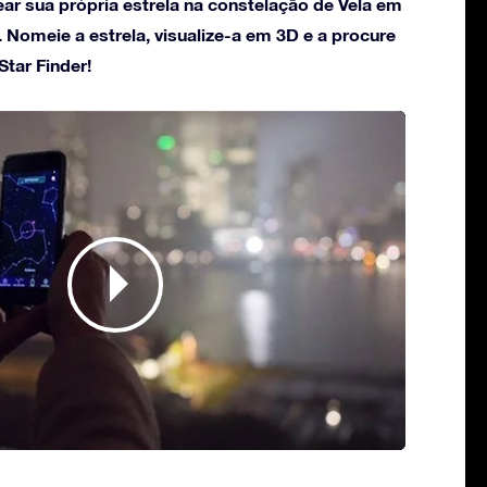
ar sua própria estrela na constelação de Vela em
 Nomeie a estrela, visualize-a em 3D e a procure
tar Finder!