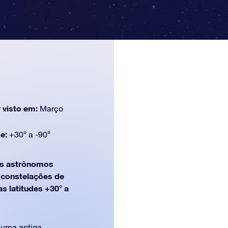
 visto em:
Março
de:
+30° a -90°
s astrônomos
e constelações de
s latitudes +30° a
e uma antiga