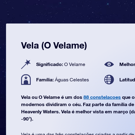
Vela (O Velame)
Significado:
Melhor
O Velame
Família:
Latitu
Águas Celestes
Vela ou O Velame é um dos
88 constelacoes
que o
modernos dividiram o céu. Faz parte da família d
Heavenly Waters. Vela é melhor vista em março (da
-90°).
Vela é uma das três constelações criadas a partir d