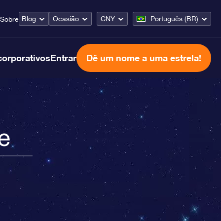
Blog
Ocasião
CNY
Português (BR)
Sobre
corporativos
Entrar
Dê um nome a uma estrela!
e