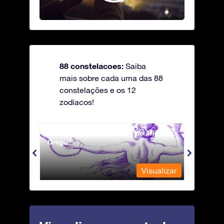
88 constelacoes:
Saiba
mais sobre cada uma das 88
constelações e os 12
zodíacos!
Andromeda - A Princesa do Mito
Antli
Grego
ualizar
Visualizar