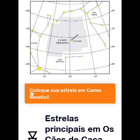
Coloque sua estrela em Canes
Venatici!
Estrelas
principais em Os
Cães de Caça