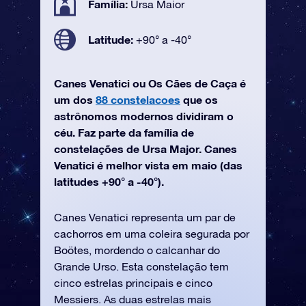
Família:
Ursa Maior
Latitude:
+90° a -40°
Canes Venatici ou Os Cães de Caça é
um dos
88 constelacoes
que os
astrônomos modernos dividiram o
céu. Faz parte da família de
constelações de Ursa Major. Canes
Venatici é melhor vista em maio (das
latitudes +90° a -40°).
Canes Venatici representa um par de
cachorros em uma coleira segurada por
Boötes, mordendo o calcanhar do
Grande Urso. Esta constelação tem
cinco estrelas principais e cinco
Messiers. As duas estrelas mais