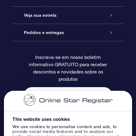
Entre em contato conosco
Presente estrelar on-line
Veja sua estrela
Blog
Pacote de presente da OSR
Star Register
Pedidos e entregas
Perguntas frequentes
Super Star Gift
Aplicativo Localizador de Estrelas da OSR
Login de clientes
Inscreva-se em nosso boletim
informativo GRATUITO para receber
Avaliações
O cartão de presente da OSR
Página estelar personalizada
Informações de pagamento
descontos e novidades sobre os
produtos
Presentes corporativos
Um Milhão de Estrelas
Informações de envio
OSR Starsaver
Política de devolução
Aplicativo RV Fly me to the stars
Constelações
This website uses cookies
We use cookies to personalise content and ads, to
provide social media features and to analyse our