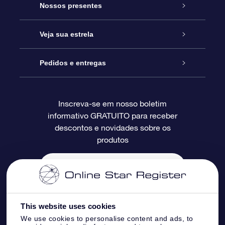
Serviço
Nossos presentes
Entre em contato conosco
Presente estrelar on-line
Veja sua estrela
Blog
Pacote de presente da OSR
Star Register
Pedidos e entregas
Perguntas frequentes
Super Star Gift
Aplicativo Localizador de Estrelas da OSR
Login de clientes
Inscreva-se em nosso boletim
informativo GRATUITO para receber
Avaliações
O cartão de presente da OSR
Página estelar personalizada
Informações de pagamento
descontos e novidades sobre os
produtos
Presentes corporativos
Um Milhão de Estrelas
Informações de envio
OSR Starsaver
Política de devolução
Aplicativo RV Fly me to the stars
Constelações
This website uses cookies
We use cookies to personalise content and ads, to