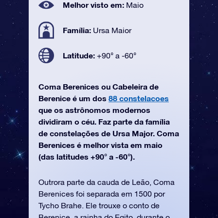
Melhor visto em:
Maio
Família:
Ursa Maior
Latitude:
+90° a -60°
Coma Berenices ou Cabeleira de
Berenice é um dos
88 constelacoes
que os astrônomos modernos
dividiram o céu. Faz parte da família
de constelações de Ursa Major. Coma
Berenices é melhor vista em maio
(das latitudes +90° a -60°).
Outrora parte da cauda de Leão, Coma
Berenices foi separada em 1500 por
Tycho Brahe. Ele trouxe o conto de
Berenice, a rainha do Egito, durante o