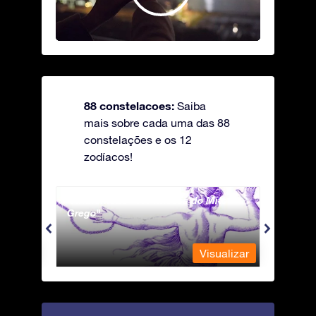
88 constelacoes:
Saiba
mais sobre cada uma das 88
constelações e os 12
zodíacos!
Andromeda - A Princesa do Mito
Antli
Grego
ualizar
Visualizar