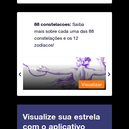
88 constelacoes:
Saiba
mais sobre cada uma das 88
constelações e os 12
zodíacos!
Andromeda - A Princesa do Mito
Antli
Grego
ualizar
Visualizar
Visualize sua estrela
com o aplicativo