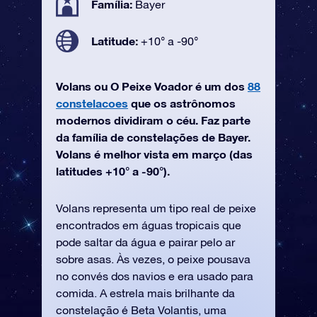
Família:
Bayer
Latitude:
+10° a -90°
Volans ou O Peixe Voador é um dos
88
constelacoes
que os astrônomos
modernos dividiram o céu. Faz parte
da família de constelações de Bayer.
Volans é melhor vista em março (das
latitudes +10° a -90°).
Volans representa um tipo real de peixe
encontrados em águas tropicais que
pode saltar da água e pairar pelo ar
sobre asas. Às vezes, o peixe pousava
no convés dos navios e era usado para
comida. A estrela mais brilhante da
constelação é Beta Volantis, uma