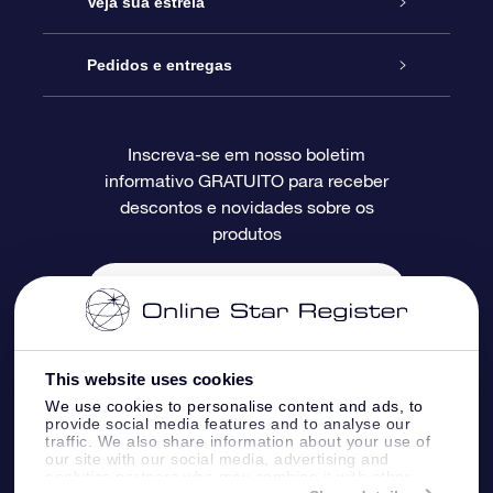
Entre em contato conosco
Presente estrelar on-line
Veja sua estrela
Blog
Pacote de presente da OSR
Star Register
Pedidos e entregas
Perguntas frequentes
Super Star Gift
Aplicativo Localizador de Estrelas da OSR
Login de clientes
Inscreva-se em nosso boletim
informativo GRATUITO para receber
Avaliações
O cartão de presente da OSR
Página estelar personalizada
Informações de pagamento
descontos e novidades sobre os
produtos
Presentes corporativos
Um Milhão de Estrelas
Informações de envio
OSR Starsaver
Política de devolução
Aplicativo RV Fly me to the stars
Constelações
This website uses cookies
We use cookies to personalise content and ads, to
provide social media features and to analyse our
traffic. We also share information about your use of
our site with our social media, advertising and
analytics partners who may combine it with other
Online Star Register BV
- Laan van de Maagd