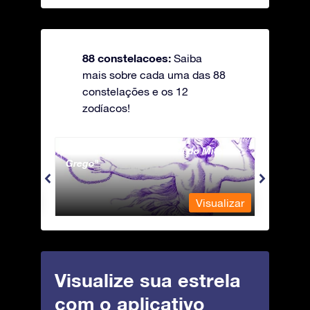
88 constelacoes:
Saiba
mais sobre cada uma das 88
constelações e os 12
zodíacos!
Andromeda - A Princesa do Mito
Antli
Grego
ualizar
Visualizar
Visualize sua estrela
com o aplicativo