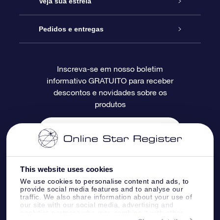
Entre em contato conosco
Presente estrelar on-line
Veja sua estrela
Blog
Pacote de presente da OSR
Star Register
Pedidos e entregas
Perguntas frequentes
Super Star Gift
Aplicativo Localizador de Estrelas da OSR
Login de clientes
Inscreva-se em nosso boletim
informativo GRATUITO para receber
Avaliações
O cartão de presente da OSR
Página estelar personalizada
Informações de pagamento
descontos e novidades sobre os
produtos
Presentes corporativos
Um Milhão de Estrelas
Informações de envio
OSR Starsaver
Política de devolução
Aplicativo RV Fly me to the stars
Constelações
This website uses cookies
We use cookies to personalise content and ads, to
provide social media features and to analyse our
traffic. We also share information about your use of
our site with our social media, advertising and
analytics partners who may combine it with other
Online Star Register BV
- Laan van de Maagd