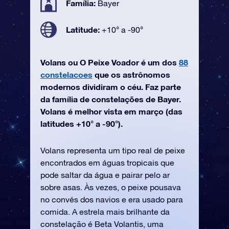
Família:
Bayer
Latitude:
+10° a -90°
Volans ou O Peixe Voador é um dos
88
constelacoes
que os astrônomos
modernos dividiram o céu. Faz parte
da família de constelações de Bayer.
Volans é melhor vista em março (das
latitudes +10° a -90°).
Volans representa um tipo real de peixe
encontrados em águas tropicais que
pode saltar da água e pairar pelo ar
sobre asas. Às vezes, o peixe pousava
no convés dos navios e era usado para
comida. A estrela mais brilhante da
constelação é Beta Volantis, uma