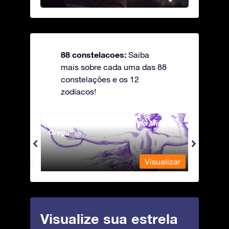
88 constelacoes:
Saiba
mais sobre cada uma das 88
constelações e os 12
zodíacos!
Andromeda - A Princesa do Mito
Antli
Grego
ualizar
Visualizar
Visualize sua estrela