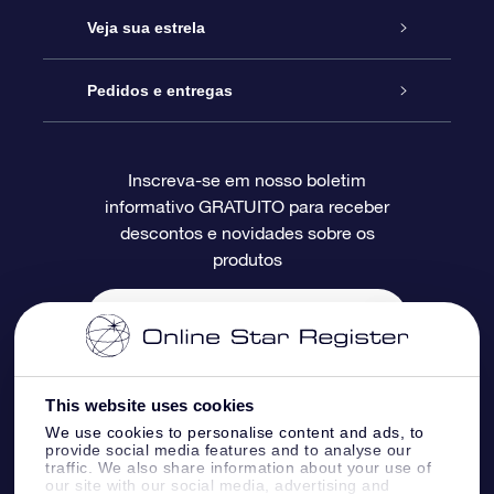
Entre em contato conosco
Presente estrelar on-line
Veja sua estrela
Blog
Pacote de presente da OSR
Star Register
Pedidos e entregas
Perguntas frequentes
Super Star Gift
Aplicativo Localizador de Estrelas da OSR
Login de clientes
Inscreva-se em nosso boletim
informativo GRATUITO para receber
Avaliações
O cartão de presente da OSR
Página estelar personalizada
Informações de pagamento
descontos e novidades sobre os
produtos
Presentes corporativos
Um Milhão de Estrelas
Informações de envio
OSR Starsaver
Política de devolução
Aplicativo RV Fly me to the stars
Constelações
This website uses cookies
We use cookies to personalise content and ads, to
provide social media features and to analyse our
traffic. We also share information about your use of
our site with our social media, advertising and