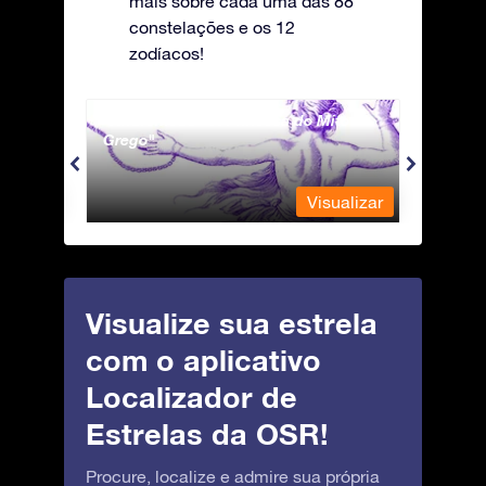
mais sobre cada uma das 88
constelações e os 12
zodíacos!
Andromeda - A Princesa do Mito
Antli
Grego
ualizar
Visualizar
Visualize sua estrela
com o aplicativo
Localizador de
Estrelas da OSR!
Procure, localize e admire sua própria