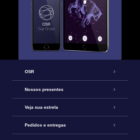
OSR
Serviço
Nossos presentes
Entre em contato conosco
Presente estrelar on-line
Veja sua estrela
Blog
Pacote de presente da OSR
Star Register
Pedidos e entregas