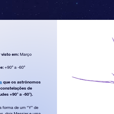
 visto em:
Março
de:
+90° a -60°
s
que os astrônomos
e constelações de
udes +90° a -60°).
a forma de um “Y” de
as, dois Messier e uma