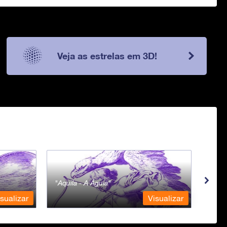
Veja as estrelas em 3D!
Aquila - A Águia
Aqua
sualizar
Visualizar