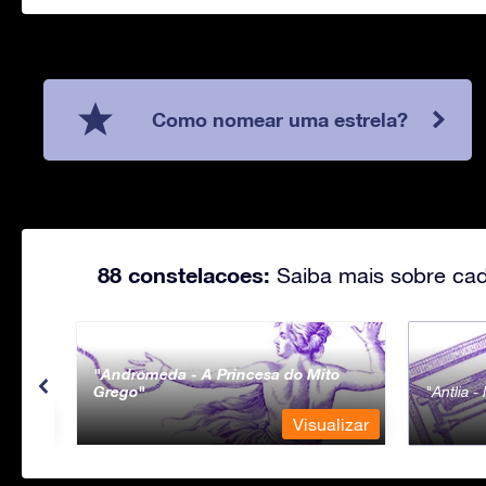
Como nomear uma estrela?
88 constelacoes:
Saiba mais sobre cad
Andromeda - A Princesa do Mito
Grego
Antlia 
lizar
Visualizar