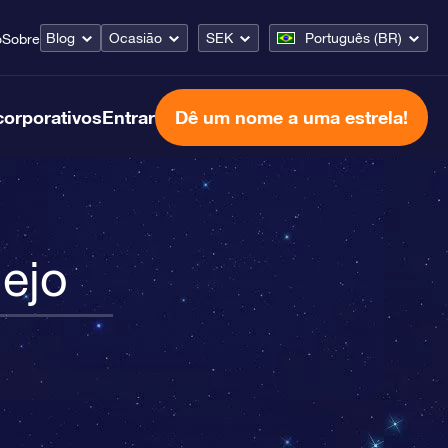
Blog
Ocasião
SEK
Português (BR)
o
Sobre
corporativos
Entrar
Dê um nome a uma estrela!
ejo