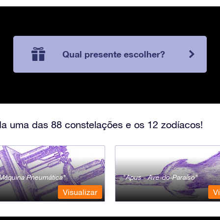
Qual presente escolher?
a uma das 88 constelações e os 12 zodíacos!
- Máquina Pneumática
Apus - Ave-do-Paraíso
Visualizar
Vi