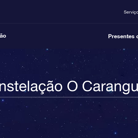
Serviç
ção
Presentes 
nstelação O Carangu