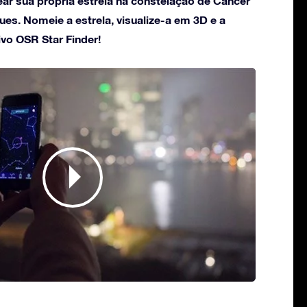
ar sua própria estrela na constelação de Cancer
es. Nomeie a estrela, visualize-a em 3D e a
ivo OSR Star Finder!