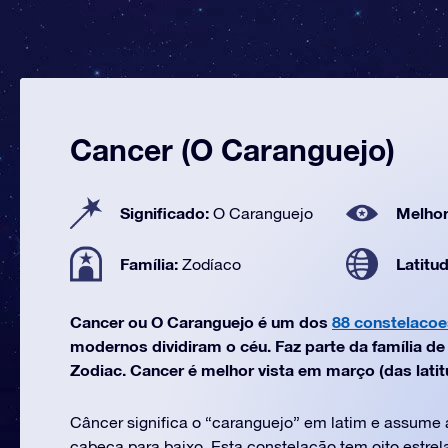
Cancer (O Caranguejo)
Significado:
Melhor
O Caranguejo
Família:
Latitu
Zodíaco
Cancer ou O Caranguejo é um dos
88 constelacoe
modernos dividiram o céu. Faz parte da família d
Zodiac. Cancer é melhor vista em março (das latit
Câncer significa o “caranguejo” em latim e assume 
cabeça para baixo. Esta constelação tem oito estrel