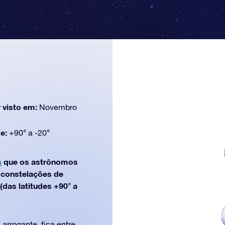
 visto em:
Novembro
de:
+90° a -20°
s
que os astrônomos
e constelações de
das latitudes +90° a
arrogante, fica entre