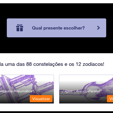
Qual presente escolher?
a uma das 88 constelações e os 12 zodíacos!
- Máquina Pneumática
Apus - Ave-do-Paraíso
Visualizar
Vi