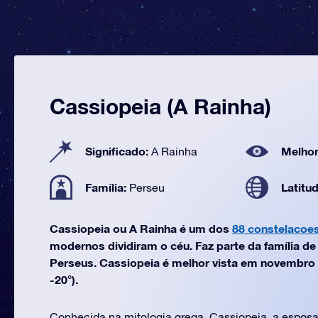
Cassiopeia (A Rainha)
Significado:
Melhor
A Rainha
Família:
Latitu
Perseu
Cassiopeia ou A Rainha é um dos
88 constelacoe
modernos dividiram o céu. Faz parte da família d
Perseus. Cassiopeia é melhor vista em novembro (
-20°).
Conhecida na mitologia grega, Cassiopeia, a esposa 