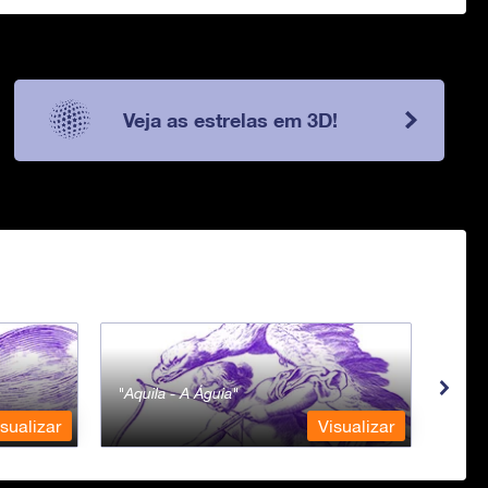
Veja as estrelas em 3D!
Aquila - A Águia
Aqua
sualizar
Visualizar