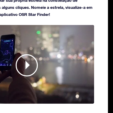
ar sua própria estrela na constelação de
alguns cliques. Nomeie a estrela, visualize-a em
plicativo OSR Star Finder!