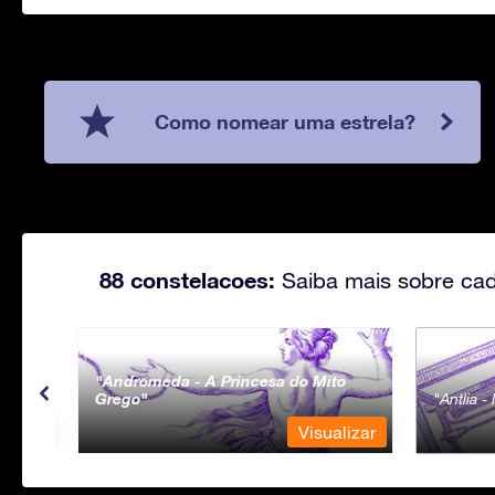
Como nomear uma estrela?
88 constelacoes:
Saiba mais sobre cad
Andromeda - A Princesa do Mito
Grego
Antlia 
lizar
Visualizar