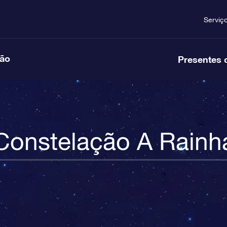
Serviç
ção
Presentes 
Constelação A Rainh