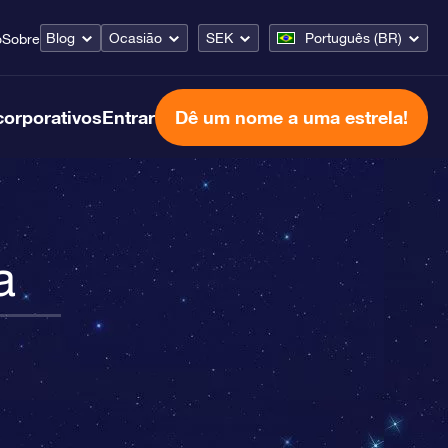
Blog
Ocasião
SEK
Português (BR)
o
Sobre
corporativos
Entrar
Dê um nome a uma estrela!
a