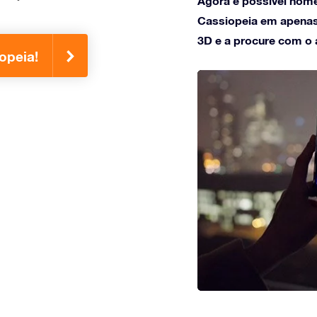
Agora é possível nome
Cassiopeia em apenas 
3D e a procure com o a
opeia!