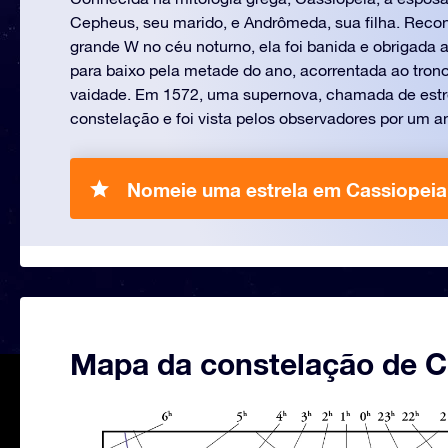
Cepheus, seu marido, e Andrômeda, sua filha. Rec
grande W no céu noturno, ela foi banida e obrigada 
para baixo pela metade do ano, acorrentada ao tron
vaidade. Em 1572, uma supernova, chamada de estre
constelação e foi vista pelos observadores por um an
Nomeie uma estrela em Cassiopeia
Mapa da constelação de C