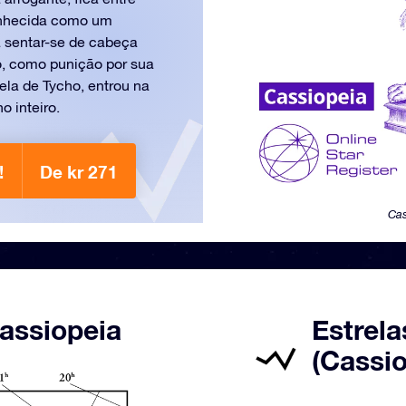
onhecida como um
a sentar-se de cabeça
o, como punição por sua
la de Tycho, entrou na
o inteiro.
!
De kr 271
Cas
assiopeia
Estrela
(Cassio