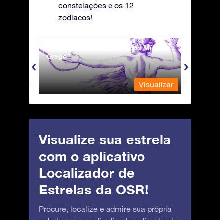
constelações e os 12
zodíacos!
Andromeda - A Princesa do Mito
Antli
Grego
ualizar
Visualizar
Visualize sua estrela
com o aplicativo
Localizador de
Estrelas da OSR!
Procure, localize e admire sua própria