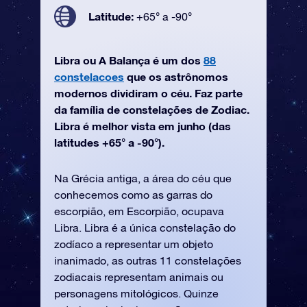
Latitude:
+65° a -90°
Libra ou A Balança é um dos
88
constelacoes
que os astrônomos
modernos dividiram o céu. Faz parte
da família de constelações de Zodiac.
Libra é melhor vista em junho (das
latitudes +65° a -90°).
Na Grécia antiga, a área do céu que
conhecemos como as garras do
escorpião, em Escorpião, ocupava
Libra. Libra é a única constelação do
zodíaco a representar um objeto
inanimado, as outras 11 constelações
zodiacais representam animais ou
personagens mitológicos. Quinze