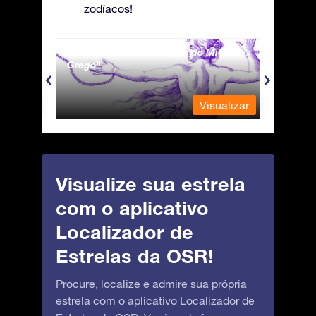
zodíacos!
Andromeda - A Princesa do Mito
Antli
Grego
ualizar
Visualizar
Visualize sua estrela
com o aplicativo
Localizador de
Estrelas da OSR!
Procure, localize e admire sua própria
estrela com o aplicativo Localizador de