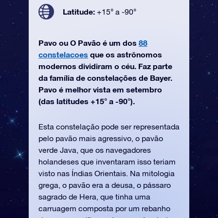
Latitude:
+15° a -90°
Pavo ou O Pavão é um dos
88
constelacoes
que os astrônomos
modernos dividiram o céu. Faz parte
da família de constelações de Bayer.
Pavo é melhor vista em setembro
(das latitudes +15° a -90°).
Esta constelação pode ser representada
pelo pavão mais agressivo, o pavão
verde Java, que os navegadores
holandeses que inventaram isso teriam
visto nas Índias Orientais. Na mitologia
grega, o pavão era a deusa, o pássaro
sagrado de Hera, que tinha uma
carruagem composta por um rebanho