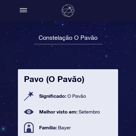
Constelação O Pavão
Pavo (O Pavão)
Significado:
O Pavão
Melhor visto em:
Setembro
Família:
Bayer