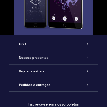
OSR
Serviço
Nossos presentes
Entre em contato conosco
Presente estrelar on-line
Veja sua estrela
Blog
Pacote de presente da OSR
Star Register
Pedidos e entregas
Perguntas frequentes
Super Star Gift
Aplicativo Localizador de Estrelas da OSR
Login de clientes
Inscreva-se em nosso boletim