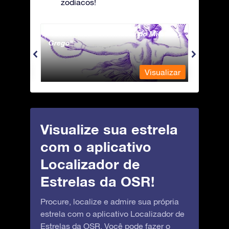
zodíacos!
Andromeda - A Princesa do Mito
Antli
Grego
ualizar
Visualizar
Visualize sua estrela
com o aplicativo
Localizador de
Estrelas da OSR!
Procure, localize e admire sua própria
estrela com o aplicativo Localizador de
Estrelas da OSR. Você pode fazer o