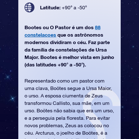
Latitude:
+90° a -50°
Bootes ou O Pastor é um dos
88
constelacoes
que os astrônomos
modernos dividiram o céu. Faz parte
da família de constelações de Ursa
Major. Bootes é melhor vista em junho
(das latitudes +90° a -50°).
Representado como um pastor com
uma clava, Boötes segue a Ursa Maior,
o urso. A esposa ciumenta de Zeus
transformou Callisto, sua mãe, em um
urso. Boötes não sabia que era um urso,
e a perseguia pela floresta. Para evitar
novos problemas, Zeus as colocou no
céu. Arcturus, o joelho de Boötes, é a