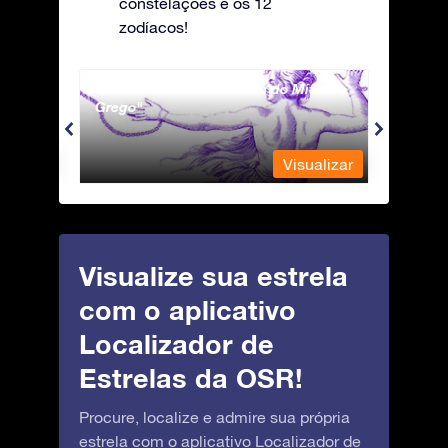
constelações e os 12
zodíacos!
Andromeda - A Princesa do Mito
Antli
Grego
ualizar
Visualizar
Visualize sua estrela
com o aplicativo
Localizador de
Estrelas da OSR!
Procure, localize e admire sua própria
estrela com o aplicativo Localizador de