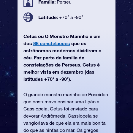
Família:
Perseu
Latitude:
+70° a -90°
Cetus ou O Monstro Marinho é um
dos
88 constelacoes
que os
astrônomos modernos dividiram o
céu. Faz parte da família de
constelações de Perseus. Cetus é
melhor vista em dezembro (das
latitudes +70° a -90°).
O grande monstro marinho de Poseidon
que costumava ensinar uma lição a
Cassiopeia, Cetus foi enviado para
devorar Andrômeda. Cassiopeia se
vangloriava de que ela era mais bonita
do que as ninfas do mar. Os gregos