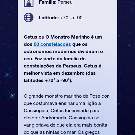
Família:
Perseu
Latitude:
+70° a -90°
Cetus ou O Monstro Marinho é um
dos
88 constelacoes
que os
astrônomos modernos dividiram o
céu. Faz parte da família de
constelações de Perseus. Cetus é
melhor vista em dezembro (das
latitudes +70° a -90°).
O grande monstro marinho de Poseidon
que costumava ensinar uma lição a
Cassiopeia, Cetus foi enviado para
devorar Andrômeda. Cassiopeia se
vangloriava de que ela era mais bonita
do que as ninfas do mar. Os gregos