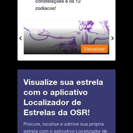
constelações e os 12
zodíacos!
Andromeda - A Princesa do Mito
Antli
Grego
ualizar
Visualizar
Visualize sua estrela
com o aplicativo
Localizador de
Estrelas da OSR!
Procure, localize e admire sua própria
estrela com o aplicativo Localizador de