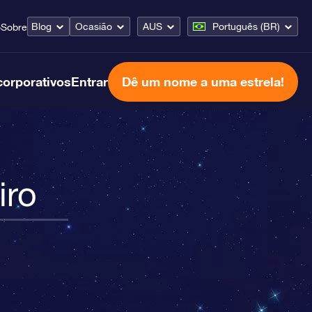
Blog
Ocasião
AUS
Português (BR)
o
Sobre
corporativos
Entrar
Dê um nome a uma estrela!
iro