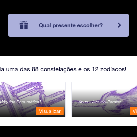
Qual presente escolher?
a uma das 88 constelações e os 12 zodíacos!
- Máquina Pneumática
Apus - Ave-do-Paraíso
Visualizar
Vi