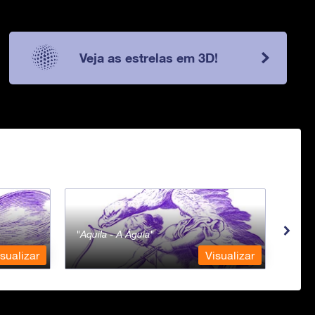
Veja as estrelas em 3D!
Aquila - A Águia
Ara 
sualizar
Visualizar