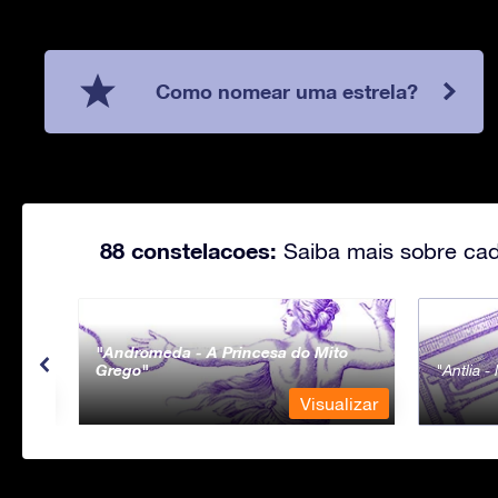
Como nomear uma estrela?
88 constelacoes:
Saiba mais sobre cad
Andromeda - A Princesa do Mito
Grego
Antlia 
lizar
Visualizar