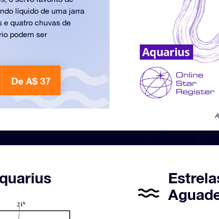
do líquido de uma jarra
s e quatro chuvas de
rio podem ser
De A$ 37
A
quarius
Estrela
Aguade