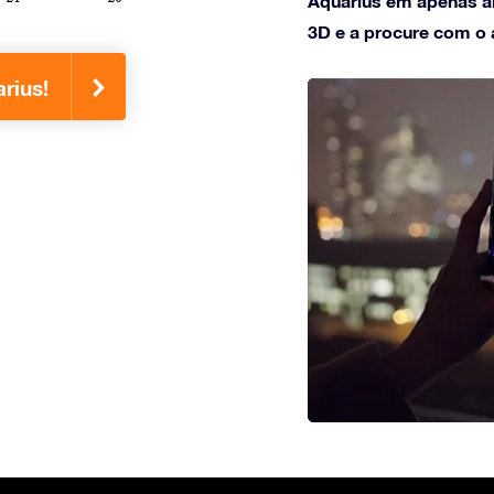
Aquarius em apenas al
3D e a procure com o a
rius!