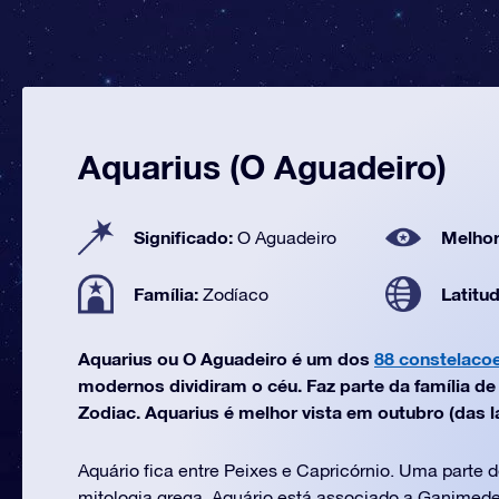
Aquarius (O Aguadeiro)
Significado:
Melhor
O Aguadeiro
Família:
Latitu
Zodíaco
Aquarius ou O Aguadeiro é um dos
88 constelaco
modernos dividiram o céu. Faz parte da família d
Zodiac. Aquarius é melhor vista em outubro (das la
Aquário fica entre Peixes e Capricórnio. Uma parte 
mitologia grega, Aquário está associado a Ganimedes