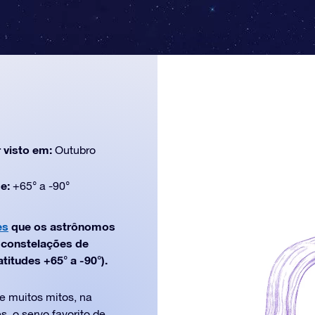
 visto em:
Outubro
de:
+65° a -90°
es
que os astrônomos
e constelações de
titudes +65° a -90°).
de muitos mitos, na
, o servo favorito de