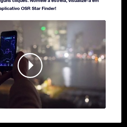
guns cliques. Nomeie a estrela, visualize-a em
plicativo OSR Star Finder!