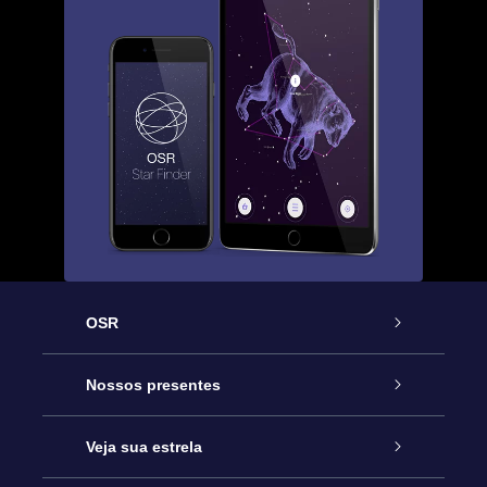
OSR
Serviço
Nossos presentes
Entre em contato conosco
Presente estrelar on-line
Veja sua estrela