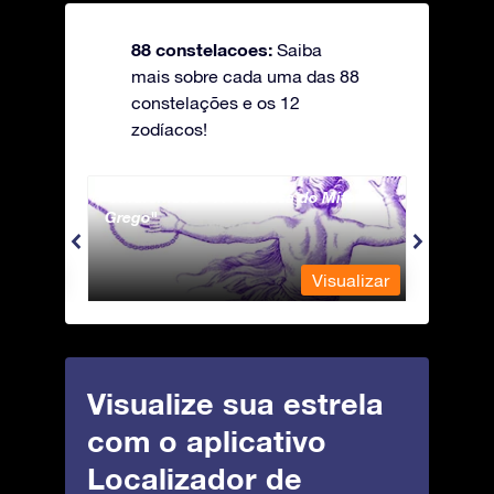
88 constelacoes:
Saiba
mais sobre cada uma das 88
constelações e os 12
zodíacos!
Andromeda - A Princesa do Mito
Antli
Grego
ualizar
Visualizar
Visualize sua estrela
com o aplicativo
Localizador de