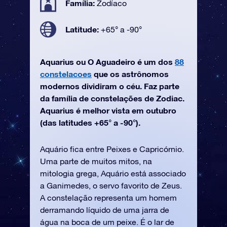
Família:
Zodíaco
Latitude:
+65° a -90°
Aquarius ou O Aguadeiro é um dos
88
constelacoes
que os astrônomos
modernos dividiram o céu. Faz parte
da família de constelações de Zodiac.
Aquarius é melhor vista em outubro
(das latitudes +65° a -90°).
Aquário fica entre Peixes e Capricórnio.
Uma parte de muitos mitos, na
mitologia grega, Aquário está associado
a Ganimedes, o servo favorito de Zeus.
A constelação representa um homem
derramando líquido de uma jarra de
água na boca de um peixe. É o lar de