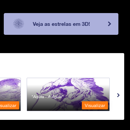
Veja as estrelas em 3D!
Aquila - A Águia
Aqua
sualizar
Visualizar