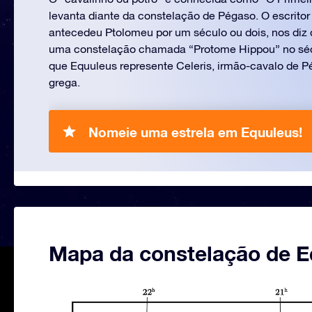
levanta diante da constelação de Pégaso. O escrito
antecedeu Ptolomeu por um século ou dois, nos diz 
uma constelação chamada “Protome Hippou” no sécul
que Equuleus represente Celeris, irmão-cavalo de P
grega.
Nomeie uma estrela em Equuleus!
Mapa da constelação de E