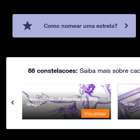
Como nomear uma estrela?
88 constelacoes:
Saiba mais sobre cad
Andromeda - A Princesa do Mito
Grego
Antlia 
lizar
Visualizar