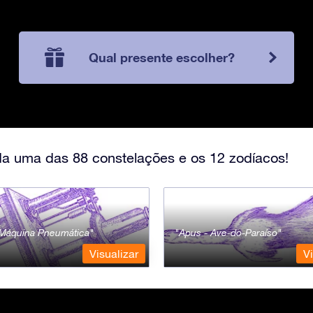
Qual presente escolher?
a uma das 88 constelações e os 12 zodíacos!
- Máquina Pneumática
Apus - Ave-do-Paraíso
Visualizar
Vi