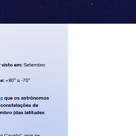
 visto em:
Setembro
de:
+90° a -70°
es
que os astrônomos
e constelações de
mbro (das latitudes
o Cavalo”, pois se