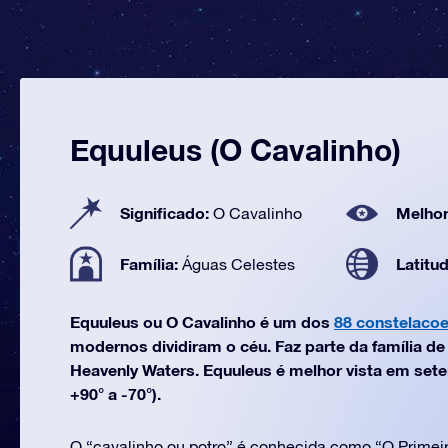
Equuleus (O Cavalinho)
Significado:
Melhor
O Cavalinho
Família:
Latitu
Águas Celestes
Equuleus ou O Cavalinho é um dos
88 constelaco
modernos dividiram o céu. Faz parte da família d
Heavenly Waters. Equuleus é melhor vista em sete
+90° a -70°).
O “cavalinho ou potro” é conhecida como “O Primeir