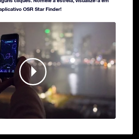
guns cliques. Nomeie a estrela, visualize-a em
plicativo OSR Star Finder!