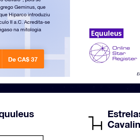
r grego Geminus, que
que Hiparco introduziu
o II a.C. Acredita-se
égaso na mitologia
De CA$ 37
E
quuleus
Estrela
Cavali