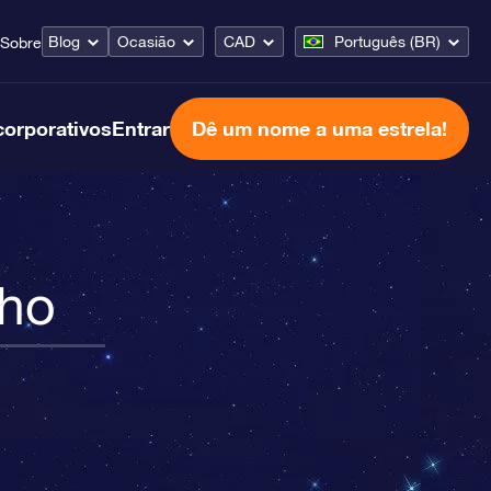
Blog
Ocasião
CAD
Português (BR)
Sobre
corporativos
Entrar
Dê um nome a uma estrela!
nho