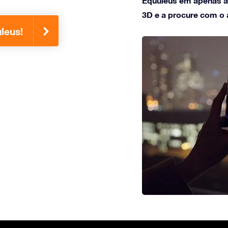
Equuleus em apenas al
3D e a procure com o a
leus!