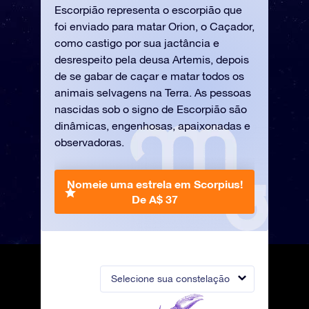
Escorpião representa o escorpião que
foi enviado para matar Orion, o Caçador,
como castigo por sua jactância e
desrespeito pela deusa Artemis, depois
de se gabar de caçar e matar todos os
animais selvagens na Terra. As pessoas
nascidas sob o signo de Escorpião são
dinâmicas, engenhosas, apaixonadas e
observadoras.
Nomeie uma estrela em Scorpius!
De A$ 37
Selecione sua constelação