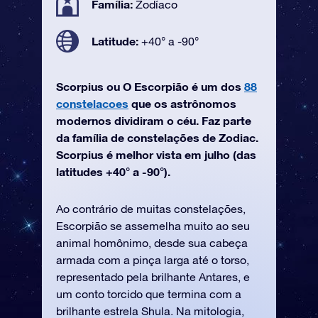
Família:
Zodíaco
Latitude:
+40° a -90°
Scorpius ou O Escorpião é um dos
88
constelacoes
que os astrônomos
modernos dividiram o céu. Faz parte
da família de constelações de Zodiac.
Scorpius é melhor vista em julho (das
latitudes +40° a -90°).
Ao contrário de muitas constelações,
Escorpião se assemelha muito ao seu
animal homônimo, desde sua cabeça
armada com a pinça larga até o torso,
representado pela brilhante Antares, e
um conto torcido que termina com a
brilhante estrela Shula. Na mitologia,