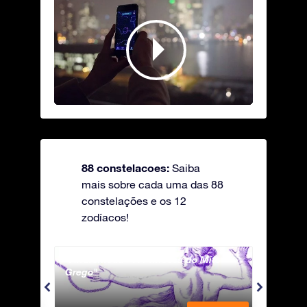
88 constelacoes:
Saiba
mais sobre cada uma das 88
constelações e os 12
zodíacos!
Andromeda - A Princesa do Mito
Antli
Grego