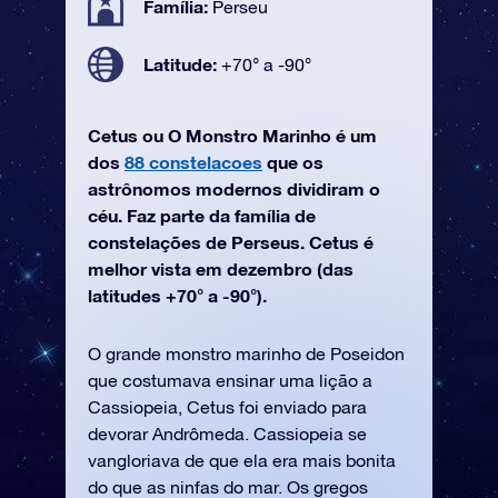
Família:
Perseu
Latitude:
+70° a -90°
Cetus ou O Monstro Marinho é um
dos
88 constelacoes
que os
astrônomos modernos dividiram o
céu. Faz parte da família de
constelações de Perseus. Cetus é
melhor vista em dezembro (das
latitudes +70° a -90°).
O grande monstro marinho de Poseidon
que costumava ensinar uma lição a
Cassiopeia, Cetus foi enviado para
devorar Andrômeda. Cassiopeia se
vangloriava de que ela era mais bonita
do que as ninfas do mar. Os gregos