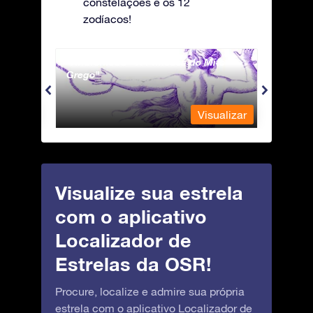
constelações e os 12
zodíacos!
Andromeda - A Princesa do Mito
Antli
Grego
ualizar
Visualizar
Visualize sua estrela
com o aplicativo
Localizador de
Estrelas da OSR!
Procure, localize e admire sua própria
estrela com o aplicativo Localizador de