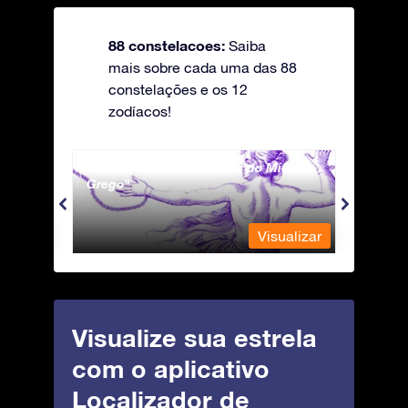
88 constelacoes:
Saiba
mais sobre cada uma das 88
constelações e os 12
zodíacos!
Andromeda - A Princesa do Mito
Antli
Grego
ualizar
Visualizar
Visualize sua estrela
com o aplicativo
Localizador de