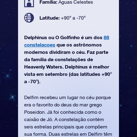
Família:
Águas Celestes
Latitude:
+90° a -70°
Delphinus ou O Golfinho é um dos
88
constelacoes
que os astrônomos
modernos dividiram o céu. Faz parte
da família de constelações de
Heavenly Waters. Delphinus é melhor
vista em setembro (das latitudes +90°
a -70°).
Delfim recebeu um lugar no céu porque
era o favorito do deus do mar grego
Poseidon. Já foi conhecida como o
caixão de Jó. A constelação contém
seis estrelas principais que compõem
sua forma. Duas estrelas em Delfim têm