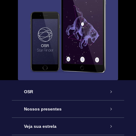
OSR
Serviço
Nossos presentes
Entre em contato conosco
Presente estrelar on-line
Veja sua estrela