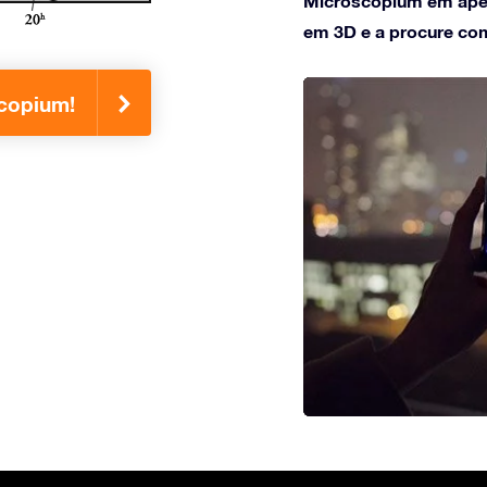
Microscopium em apena
em 3D e a procure com
copium!