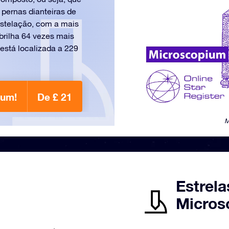
 pernas dianteiras de
nstelação, com a mais
rilha 64 vezes mais
está localizada a 229
ium!
De £ 21
M
Estrela
Micros