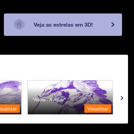
Veja as estrelas em 3D!
Aquila - A Águia
Aqua
sualizar
Visualizar