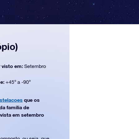
pio)
 visto em:
Setembro
de:
+45° a -90°
stelacoes
que os
a família de
 vista em setembro
omposto, ou seja, que