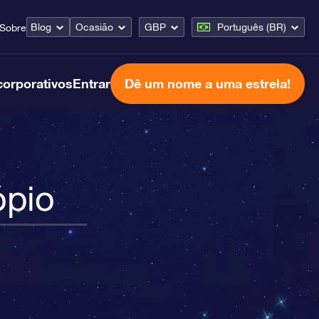
Blog
Ocasião
GBP
Português (BR)
Sobre
corporativos
Entrar
Dê um nome a uma estrela!
ópio