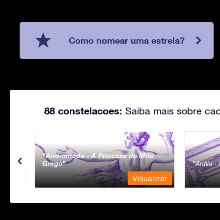
Como nomear uma estrela?
88 constelacoes:
Saiba mais sobre cad
Andromeda - A Princesa do Mito
Grego
Antlia 
lizar
Visualizar