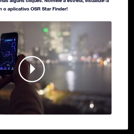
s alguns cliques. Nomeie a estrela, visualize-a
 o aplicativo OSR Star Finder!