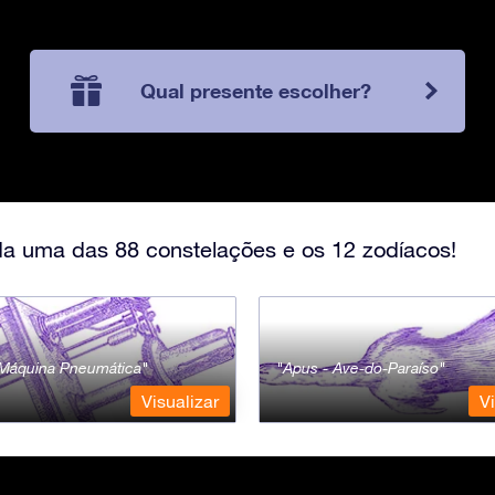
Qual presente escolher?
a uma das 88 constelações e os 12 zodíacos!
- Máquina Pneumática
Apus - Ave-do-Paraíso
Visualizar
Vi