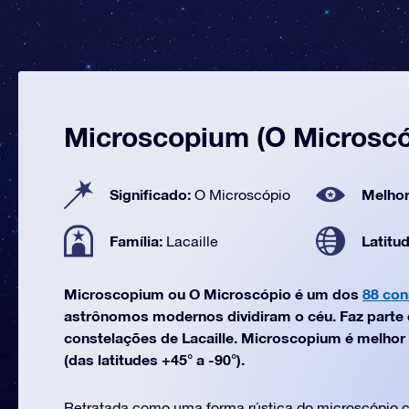
Microscopium (O Microscó
Significado:
Melhor
O Microscópio
Família:
Latitu
Lacaille
Microscopium ou O Microscópio é um dos
88 con
astrônomos modernos dividiram o céu. Faz parte d
constelações de Lacaille. Microscopium é melhor
(das latitudes +45° a -90°).
Retratada como uma forma rústica do microscópio c