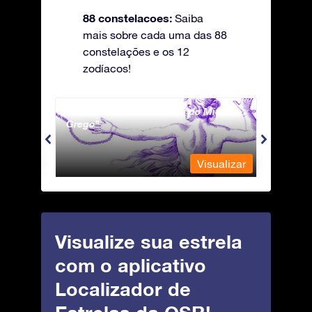
88 constelacoes:
Saiba
mais sobre cada uma das 88
constelações e os 12
zodíacos!
Andromeda - A Princesa do Mito
Antli
Grego
ualizar
Visualizar
Visualize sua estrela
com o aplicativo
Localizador de