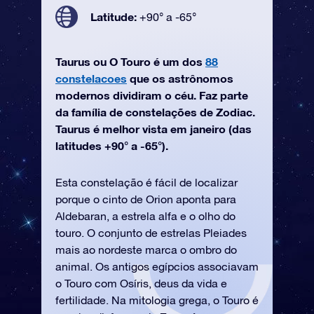
Latitude:
+90° a -65°
Taurus ou O Touro é um dos
88
constelacoes
que os astrônomos
modernos dividiram o céu. Faz parte
da família de constelações de Zodiac.
Taurus é melhor vista em janeiro (das
latitudes +90° a -65°).
Esta constelação é fácil de localizar
porque o cinto de Orion aponta para
Aldebaran, a estrela alfa e o olho do
touro. O conjunto de estrelas Pleiades
mais ao nordeste marca o ombro do
animal. Os antigos egípcios associavam
o Touro com Osíris, deus da vida e
fertilidade. Na mitologia grega, o Touro é