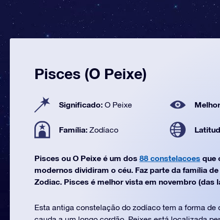
Pisces (O Peixe)
Significado:
Melhor
O Peixe
Família:
Latitu
Zodíaco
Pisces ou O Peixe é um dos
88 constelacoes
que 
modernos dividiram o céu. Faz parte da família d
Zodiac. Pisces é melhor vista em novembro (das la
Esta antiga constelação do zodíaco tem a forma de 
cauda a um longo cordão. Peixes está localizada pe