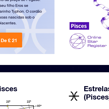
eu filho Eros se
arinho Typhon. O cordão
soas nascidas sob o
lacentes.
De £ 21
isces
Estrela
(Pisces