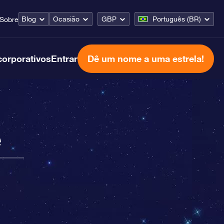
Blog
Ocasião
GBP
Português (BR)
Sobre
corporativos
Entrar
Dê um nome a uma estrela!
e