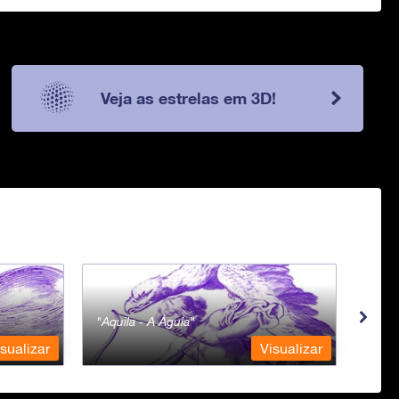
Veja as estrelas em 3D!
Aquila - A Águia
Aqua
sualizar
Visualizar