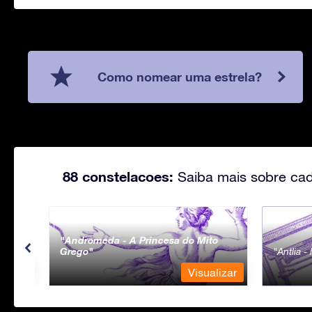
Como nomear uma estrela?
88 constelacoes:
Saiba mais sobre cad
Andromeda - A Princesa do Mito
Grego
Antlia 
lizar
Visualizar