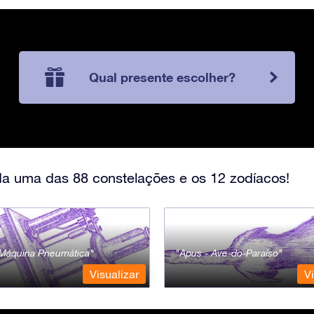
Qual presente escolher?
a uma das 88 constelações e os 12 zodíacos!
- Máquina Pneumática
Apus - Ave-do-Paraíso
Visualizar
Vi