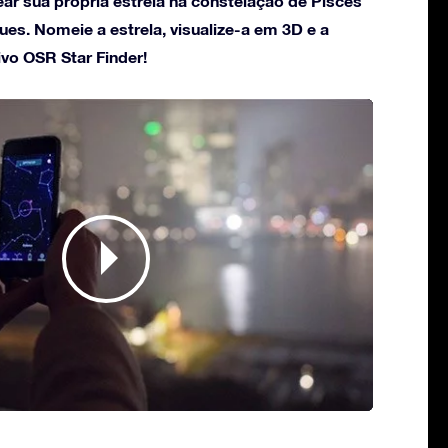
ar sua própria estrela na constelação de Pisces
es. Nomeie a estrela, visualize-a em 3D e a
ivo OSR Star Finder!