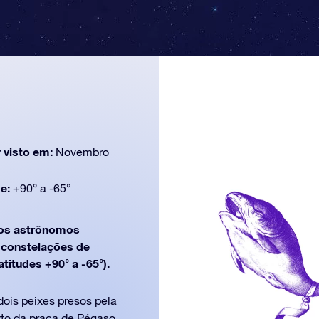
 visto em:
Novembro
de:
+90° a -65°
os astrônomos
e constelações de
titudes +90° a -65°).
dois peixes presos pela
rto da praça de Pégaso.