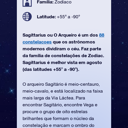
Família:
Zodíaco
Latitude:
+55° a -90°
Sagittarius ou O Arqueiro é um dos
88
constelacoes
que os astrônomos
modernos dividiram o céu. Faz parte
da família de constelações de Zodiac.
Sagittarius é melhor vista em agosto
(das latitudes +55° a -90°).
O arqueiro Sagitário é meio-centauro,
meio-cavalo, e está localizado na faixa
mais larga da Via Láctea. Para
encontrar Sagitário, encontre Vega e
procure o grupo de oito estrelas
brilhantes que formam o núcleo da
constelação e marcam o ombro do