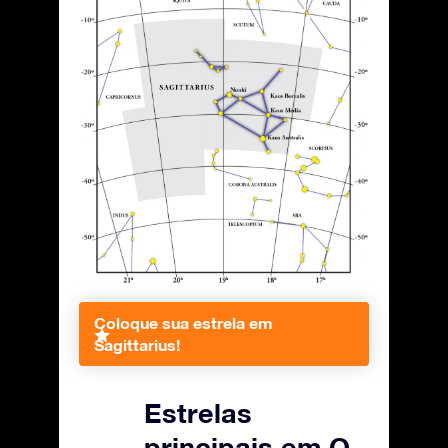
Coloque sua estrela em
Sagittarius!
Estrelas
principais em O