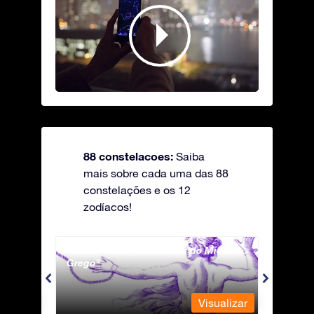
88 constelacoes:
Saiba
mais sobre cada uma das 88
constelações e os 12
zodíacos!
Andromeda - A Princesa do Mito
Antli
Grego
ualizar
Visualizar