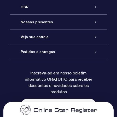
OSR
Serviço
Nossos presentes
Entre em contato conosco
Presente estrelar on-line
Veja sua estrela
Blog
Pacote de presente da OSR
Star Register
Pedidos e entregas
Perguntas frequentes
Super Star Gift
Aplicativo Localizador de Estrelas da OSR
Login de clientes
Inscreva-se em nosso boletim
informativo GRATUITO para receber
Avaliações
O cartão de presente da OSR
Página estelar personalizada
Informações de pagamento
descontos e novidades sobre os
produtos
Presentes corporativos
Um Milhão de Estrelas
Informações de envio
OSR Starsaver
Política de devolução