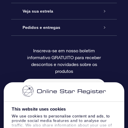
Entre em contato conosco
Presente estrelar on-line
Veja sua estrela
Blog
Pacote de presente da OSR
Star Register
Pedidos e entregas
Perguntas frequentes
Super Star Gift
Aplicativo Localizador de Estrelas da OSR
Login de clientes
Inscreva-se em nosso boletim
informativo GRATUITO para receber
Avaliações
O cartão de presente da OSR
Página estelar personalizada
Informações de pagamento
descontos e novidades sobre os
produtos
Presentes corporativos
Um Milhão de Estrelas
Informações de envio
OSR Starsaver
Política de devolução
Aplicativo RV Fly me to the stars
Constelações
This website uses cookies
We use cookies to personalise content and ads, to
provide social media features and to analyse our
traffic. We also share information about your use of