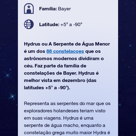
Família:
Bayer
Latitude:
+5° a -90°
Hydrus ou A Serpente de Água Menor
é um dos
88 constelacoes
que os
astrônomos modernos dividiram o
céu. Faz parte da família de
constelações de Bayer. Hydrus é
melhor vista em dezembro (das
latitudes +5° a -90°).
Representa as serpentes do mar que os
exploradores holandeses teriam visto
em suas viagens. Hydrus é uma
serpente de água macho, enquanto a
constelação grega muito maior Hydra é