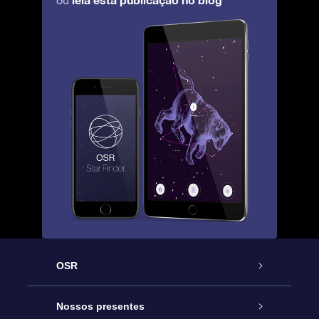
ou
OSR
Serviço
Nossos presentes