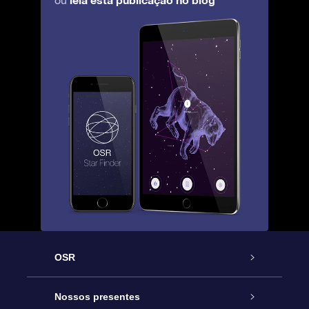
ou
OSR
Serviço
Nossos presentes