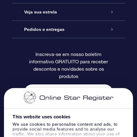
Entre em contato conosco
Presente estrelar on-line
Veja sua estrela
Blog
Pacote de presente da OSR
Star Register
Pedidos e entregas
Perguntas frequentes
Super Star Gift
Aplicativo Localizador de Estrelas da OSR
Login de clientes
Inscreva-se em nosso boletim
informativo GRATUITO para receber
Avaliações
O cartão de presente da OSR
Página estelar personalizada
Informações de pagamento
descontos e novidades sobre os
produtos
Presentes corporativos
Um Milhão de Estrelas
Informações de envio
OSR Starsaver
Política de devolução
Aplicativo RV Fly me to the stars
Constelações
This website uses cookies
We use cookies to personalise content and ads, to
provide social media features and to analyse our
traffic. We also share information about your use of