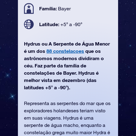
Família:
Bayer
Latitude:
+5° a -90°
Hydrus ou A Serpente de Água Menor
é um dos
88 constelacoes
que os
astrônomos modernos dividiram o
céu. Faz parte da família de
constelações de Bayer. Hydrus é
melhor vista em dezembro (das
latitudes +5° a -90°).
Representa as serpentes do mar que os
exploradores holandeses teriam visto
em suas viagens. Hydrus é uma
serpente de água macho, enquanto a
constelação grega muito maior Hydra é