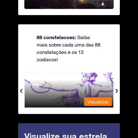
88 constelacoes:
Saiba
mais sobre cada uma das 88
constelações e os 12
zodíacos!
Andromeda - A Princesa do Mito
Antli
Grego
ualizar
Visualizar
Visualize sua estrela