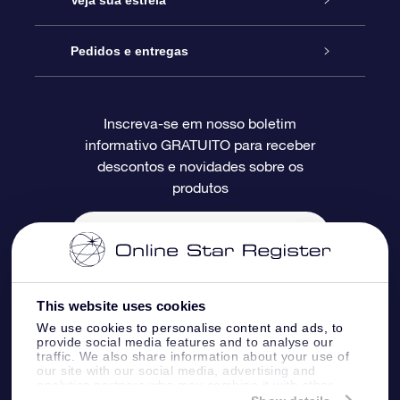
Blog
Pacote de presente da OSR
Star Register
Pedidos e entregas
Perguntas frequentes
Super Star Gift
Aplicativo Localizador de Estrelas da OSR
Login de clientes
Inscreva-se em nosso boletim
informativo GRATUITO para receber
Avaliações
O cartão de presente da OSR
Página estelar personalizada
Informações de pagamento
descontos e novidades sobre os
produtos
Presentes corporativos
Um Milhão de Estrelas
Informações de envio
OSR Starsaver
Política de devolução
Aplicativo RV Fly me to the stars
Constelações
This website uses cookies
We use cookies to personalise content and ads, to
provide social media features and to analyse our
traffic. We also share information about your use of
our site with our social media, advertising and
analytics partners who may combine it with other
Online Star Register BV
- Laan van de Maagd
information that you’ve provided to them or that