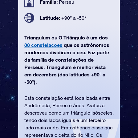
Família:
Perseu
Latitude:
+90° a -50°
Triangulum ou O Triângulo é um dos
88 constelacoes
que os astrônomos
modernos dividiram o céu. Faz parte
da família de constelações de
Perseus. Triangulum é melhor vista
em dezembro (das latitudes +90° a
-50°).
Esta constelação está localizada entre
Andrômeda, Perseu e Áries. Aratus a
descreveu como um triângulo isósceles,
tendo dois lados iguais e um terceiro
lado mais curto. Eratosthenes disse que
representava o delta do rio Nilo. Os