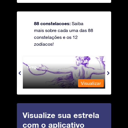
88 constelacoes:
Saiba
mais sobre cada uma das 88
constelações e os 12
zodíacos!
Andromeda - A Princesa do Mito
Antli
Grego
ualizar
Visualizar
Visualize sua estrela
com o aplicativo