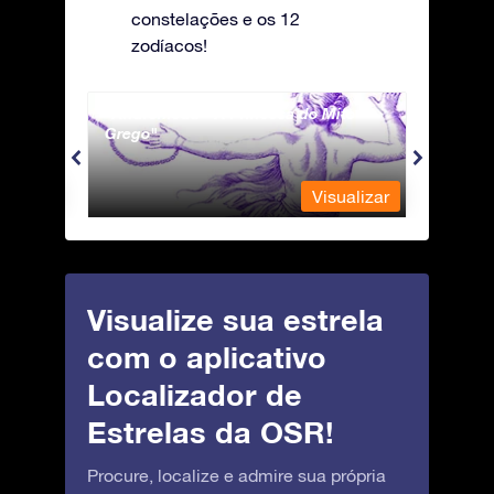
constelações e os 12
zodíacos!
Andromeda - A Princesa do Mito
Antli
Grego
ualizar
Visualizar
Visualize sua estrela
com o aplicativo
Localizador de
Estrelas da OSR!
Procure, localize e admire sua própria