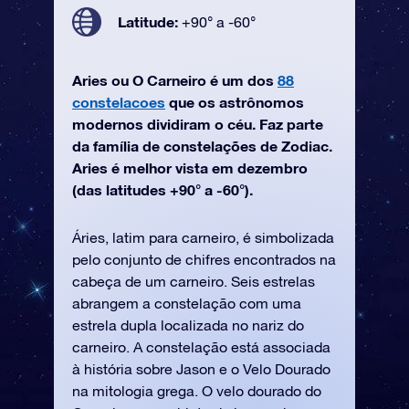
Latitude:
+90° a -60°
Aries ou O Carneiro é um dos
88
constelacoes
que os astrônomos
modernos dividiram o céu. Faz parte
da família de constelações de Zodiac.
Aries é melhor vista em dezembro
(das latitudes +90° a -60°).
Áries, latim para carneiro, é simbolizada
pelo conjunto de chifres encontrados na
cabeça de um carneiro. Seis estrelas
abrangem a constelação com uma
estrela dupla localizada no nariz do
carneiro. A constelação está associada
à história sobre Jason e o Velo Dourado
na mitologia grega. O velo dourado do