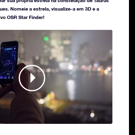
ar sua própria estrela na constelação de Taurus
es. Nomeie a estrela, visualize-a em 3D e a
ivo OSR Star Finder!