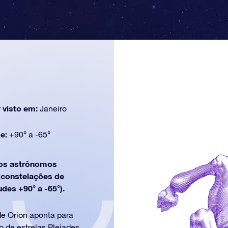
 visto em:
Janeiro
de:
+90° a -65°
os astrônomos
e constelações de
udes +90° a -65°).
 de Orion aponta para
to de estrelas Pleiades