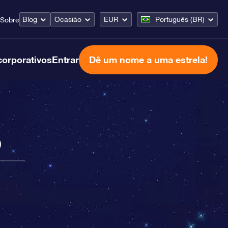
Blog
Ocasião
EUR
Português (BR)
Sobre
corporativos
Entrar
Dê um nome a uma estrela!
o