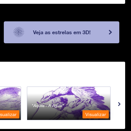
Veja as estrelas em 3D!
Aquila - A Águia
Aqua
sualizar
Visualizar