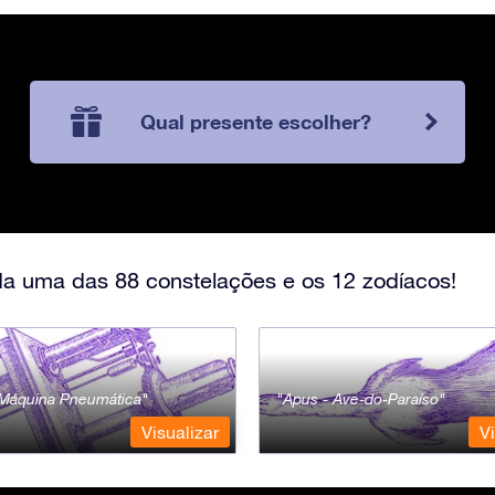
Qual presente escolher?
a uma das 88 constelações e os 12 zodíacos!
- Máquina Pneumática
Apus - Ave-do-Paraíso
Visualizar
Vi