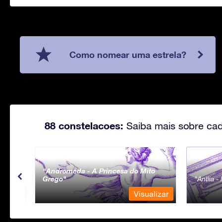
Como nomear uma estrela?
88 constelacoes:
Saiba mais sobre cad
Andromeda - A Princesa do Mito
Grego
Antlia 
lizar
Visualizar