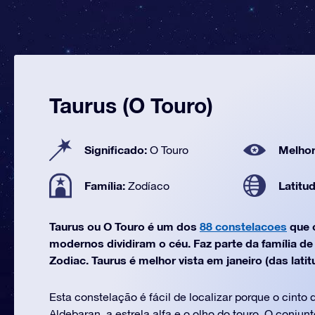
Taurus (O Touro)
Significado:
Melhor
O Touro
Família:
Latitu
Zodíaco
Taurus ou O Touro é um dos
88 constelacoes
que 
modernos dividiram o céu. Faz parte da família d
Zodiac. Taurus é melhor vista em janeiro (das latit
Esta constelação é fácil de localizar porque o cinto
Aldebaran, a estrela alfa e o olho do touro. O conjun