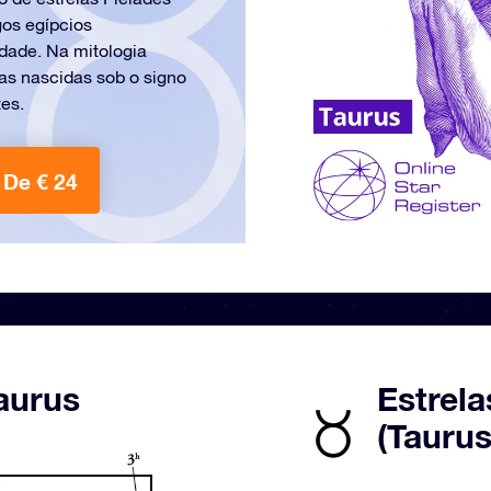
gos egípcios
idade. Na mitologia
as nascidas sob o signo
tes.
De € 24
aurus
Estrela
(Taurus