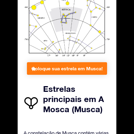
Coloque sua estrela em Musca!
Estrelas
principais em A
Mosca (Musca)
A constelação de Musca contém várias