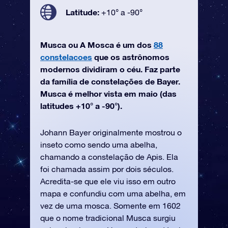
Latitude:
+10° a -90°
Musca ou A Mosca é um dos
88
constelacoes
que os astrônomos
modernos dividiram o céu. Faz parte
da família de constelações de Bayer.
Musca é melhor vista em maio (das
latitudes +10° a -90°).
Johann Bayer originalmente mostrou o
inseto como sendo uma abelha,
chamando a constelação de Apis. Ela
foi chamada assim por dois séculos.
Acredita-se que ele viu isso em outro
mapa e confundiu com uma abelha, em
vez de uma mosca. Somente em 1602
que o nome tradicional Musca surgiu