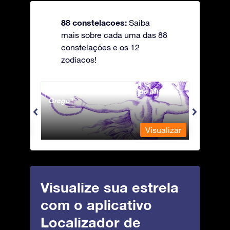
88 constelacoes:
Saiba
mais sobre cada uma das 88
constelações e os 12
zodíacos!
Andromeda - A Princesa do Mito
Antli
Grego
ualizar
Visualizar
Visualize sua estrela
com o aplicativo
Localizador de