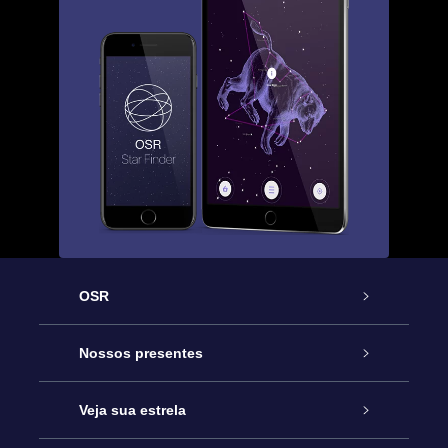
OSR
Serviço
Nossos presentes
Entre em contato conosco
Presente estrelar on-line
Veja sua estrela