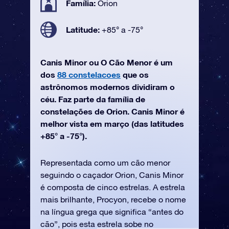
Família:
Órion
Latitude:
+85° a -75°
Canis Minor ou O Cão Menor é um
dos
88 constelacoes
que os
astrônomos modernos dividiram o
céu. Faz parte da família de
constelações de Orion. Canis Minor é
melhor vista em março (das latitudes
+85° a -75°).
Representada como um cão menor
seguindo o caçador Orion, Canis Minor
é composta de cinco estrelas. A estrela
mais brilhante, Procyon, recebe o nome
na língua grega que significa “antes do
cão”, pois esta estrela sobe no