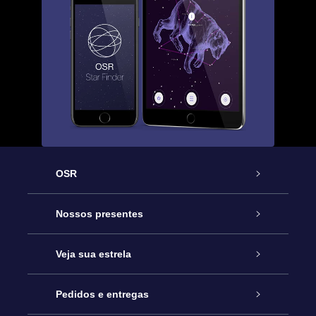
OSR
Serviço
Nossos presentes
Entre em contato conosco
Presente estrelar on-line
Veja sua estrela
Blog
Pacote de presente da OSR
Star Register
Pedidos e entregas