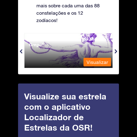
mais sobre cada uma das 88
constelações e os 12
zodíacos!
Andromeda - A Princesa do Mito
Antli
Grego
ualizar
Visualizar
Visualize sua estrela
com o aplicativo
Localizador de
Estrelas da OSR!