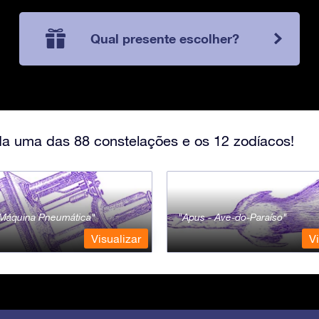
Qual presente escolher?
a uma das 88 constelações e os 12 zodíacos!
- Máquina Pneumática
Apus - Ave-do-Paraíso
Visualizar
Vi