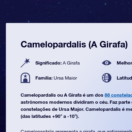
Camelopardalis (A Girafa)
Significado:
Melhor
A Girafa
Família:
Latitu
Ursa Maior
Camelopardalis ou A Girafa é um dos
88 constela
astrônomos modernos dividiram o céu. Faz parte d
constelações de Ursa Major. Camelopardalis é mel
(das latitudes +90° a -10°).
Camelopardalis representa a girafa, que antigamen