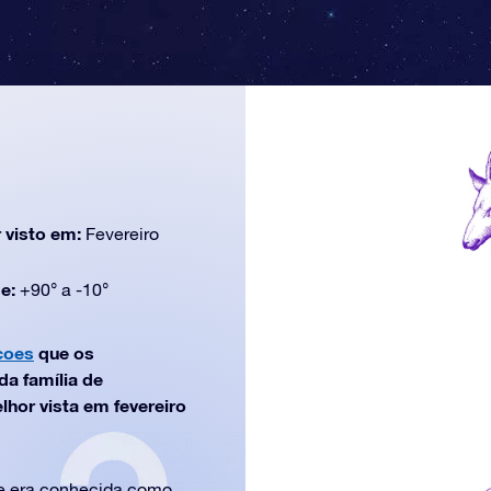
 visto em:
Fevereiro
de:
+90° a -10°
coes
que os
a família de
hor vista em fevereiro
te era conhecida como