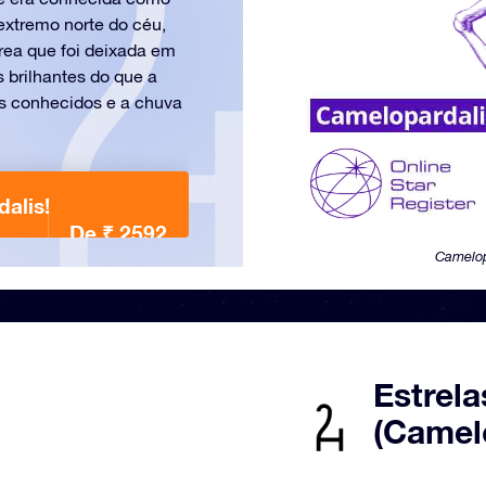
extremo norte do céu,
rea que foi deixada em
 brilhantes do que a
as conhecidos e a chuva
alis!
De ₹ 2592
Camelop
Estrela
(Camel