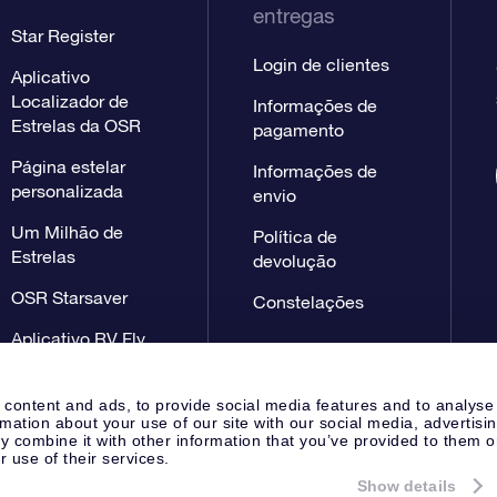
entregas
Star Register
Login de clientes
Aplicativo
Localizador de
Informações de
Estrelas da OSR
pagamento
Página estelar
Informações de
personalizada
envio
Um Milhão de
Política de
Estrelas
devolução
OSR Starsaver
Constelações
Aplicativo RV Fly
me to the stars
 content and ads, to provide social media features and to analyse
rmation about your use of our site with our social media, advertisi
 combine it with other information that you’ve provided to them o
r use of their services.
Show details
Página de imprensa
Declaração
Apeldoorn, The Netherlands