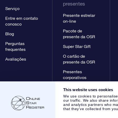
presentes
Serviço
Presente estrelar
Entre em contato
on-line
conosco
Pacote de
Blog
presente da OSR
Perguntas
Super Star Gift
frequentes
O cartão de
Avaliações
presente da OSR
Presentes
corporativos
This website uses cookies
We use cookies to personalise
our traffic. We also share info
and analytics partners who may
that they’ve collected from you
Online Star Register BV
- Laan van de Maagd 83, 7324 BT 