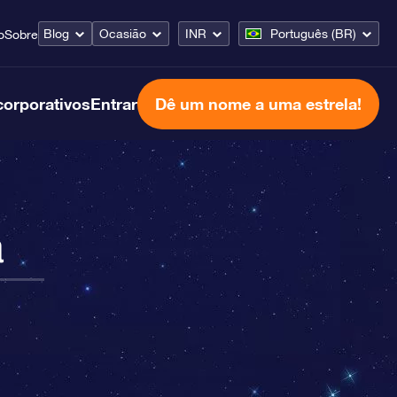
Blog
Ocasião
INR
Português (BR)
o
Sobre
corporativos
Entrar
Dê um nome a uma estrela!
a