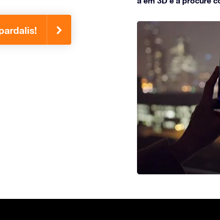
a em 3D e a procure c
ardalis!