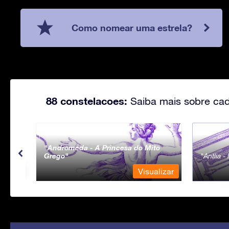
Como nomear uma estrela?
88 constelacoes:
Saiba mais sobre cad
Andromeda - A Princesa do Mito
Grego
Antlia 
lizar
Visualizar