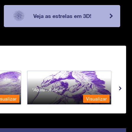
Veja as estrelas em 3D!
Aquila - A Águia
Aqua
sualizar
Visualizar