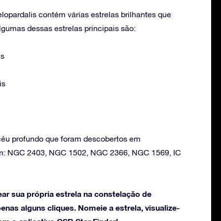
opardalis contém várias estrelas brilhantes que
umas dessas estrelas principais são:
is
is
 céu profundo que foram descobertos em
em: NGC 2403, NGC 1502, NGC 2366, NGC 1569, IC
ar sua própria estrela na constelação de
nas alguns cliques. Nomeie a estrela, visualize-