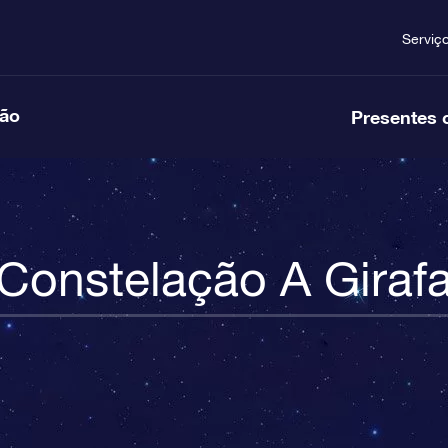
Serviç
ção
Presentes 
Constelação A Giraf