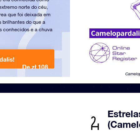
extremo norte do céu,
rea que foi deixada em
 brilhantes do que a
as conhecidos e a chuva
alis!
De zł 108
Camelop
Estrela
(Camel