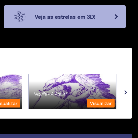
Veja as estrelas em 3D!
Aquila - A Águia
Aqua
sualizar
Visualizar