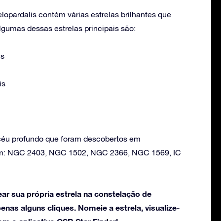
opardalis contém várias estrelas brilhantes que
umas dessas estrelas principais são:
is
is
 céu profundo que foram descobertos em
em: NGC 2403, NGC 1502, NGC 2366, NGC 1569, IC
ar sua própria estrela na constelação de
nas alguns cliques. Nomeie a estrela, visualize-