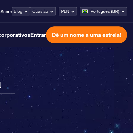
Blog
Ocasião
PLN
Português (BR)
o
Sobre
corporativos
Entrar
Dê um nome a uma estrela!
a