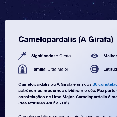
Camelopardalis (A Girafa)
Significado:
Melhor
A Girafa
Família:
Latitu
Ursa Maior
Camelopardalis ou A Girafa é um dos
88 constela
astrônomos modernos dividiram o céu. Faz parte d
constelações de Ursa Major. Camelopardalis é mel
(das latitudes +90° a -10°).
Camelopardalis representa a girafa, que antigamen