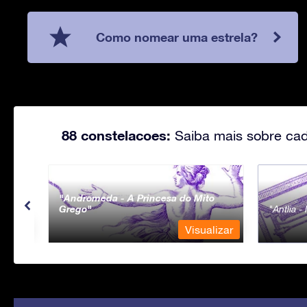
Como nomear uma estrela?
88 constelacoes:
Saiba mais sobre cad
Andromeda - A Princesa do Mito
Grego
Antlia 
lizar
Visualizar