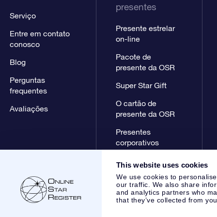
presentes
Serviço
Presente estrelar
Entre em contato
on-line
conosco
Pacote de
Blog
presente da OSR
Perguntas
Super Star Gift
frequentes
O cartão de
Avaliações
presente da OSR
Presentes
corporativos
This website uses cookies
We use cookies to personalise
our traffic. We also share info
and analytics partners who may
that they’ve collected from you
Online Star Register BV
- Laan van de Maagd 83, 7324 BT 