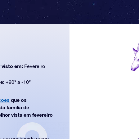
 visto em:
Fevereiro
de:
+90° a -10°
coes
que os
a família de
hor vista em fevereiro
te era conhecida como