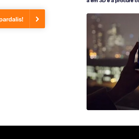
a em 3D e a procure c
ardalis!