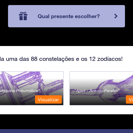
Qual presente escolher?
a uma das 88 constelações e os 12 zodíacos!
- Máquina Pneumática
Apus - Ave-do-Paraíso
Visualizar
Vi