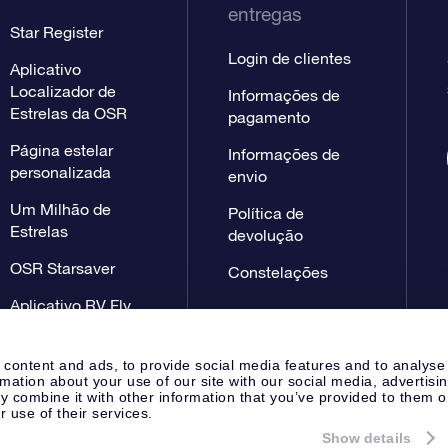
entregas
Star Register
Login de clientes
Aplicativo
Localizador de
Informações de
Estrelas da OSR
pagamento
Página estelar
Informações de
personalizada
envio
Um Milhão de
Política de
Estrelas
devolução
OSR Starsaver
Constelações
Aplicativo RV Fly
me to the stars
 content and ads, to provide social media features and to analyse
rmation about your use of our site with our social media, advertisi
 combine it with other information that you’ve provided to them o
r use of their services.
Show details
Página de imprensa
Declaração
Apeldoorn, The Netherlands