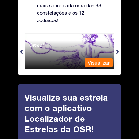
mais sobre cada uma das 88
constelações e os 12
zodíacos!
Andromeda - A Princesa do Mito
Antli
Grego
ualizar
Visualizar
Visualize sua estrela
com o aplicativo
Localizador de
Estrelas da OSR!