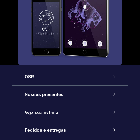
OSR
Serviço
Nossos presentes
Entre em contato conosco
Presente estrelar on-line
Veja sua estrela
Blog
Pacote de presente da OSR
Star Register
Pedidos e entregas