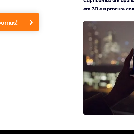
Capricornus em apenas
em 3D e a procure com
cornus!