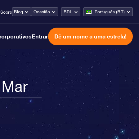
Blog
Ocasião
BRL
Português (BR)
o
Sobre
corporativos
Entrar
Dê um nome a uma estrela!
 Mar