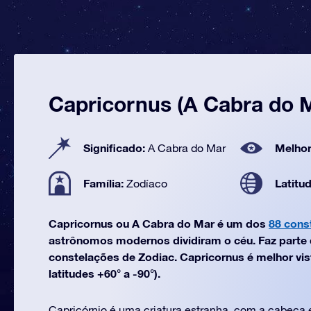
Capricornus (A Cabra do 
Significado:
Melhor
A Cabra do Mar
Família:
Latitu
Zodíaco
Capricornus ou A Cabra do Mar é um dos
88 cons
astrônomos modernos dividiram o céu. Faz parte d
constelações de Zodiac. Capricornus é melhor vi
latitudes +60° a -90°).
Capricórnio é uma criatura estranha, com a cabeça e