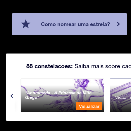
Como nomear uma estrela?
88 constelacoes:
Saiba mais sobre cad
Andromeda - A Princesa do Mito
Grego
Antlia 
lizar
Visualizar