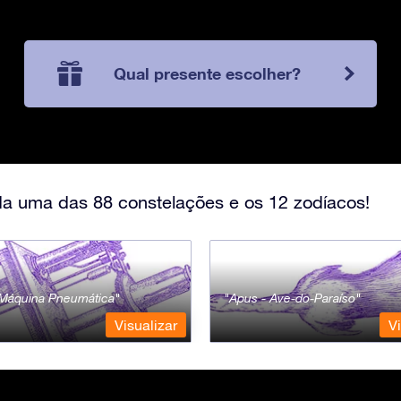
Qual presente escolher?
a uma das 88 constelações e os 12 zodíacos!
- Máquina Pneumática
Apus - Ave-do-Paraíso
Visualizar
Vi