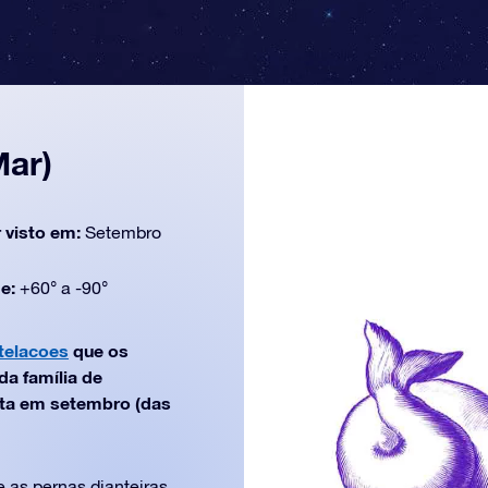
Mar)
 visto em:
Setembro
de:
+60° a -90°
telacoes
que os
a família de
sta em setembro (das
 as pernas dianteiras