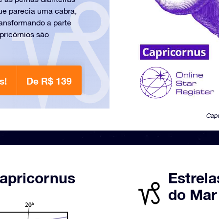
ue parecia uma cabra,
ransformando a parte
pricórnios são
s!
De R$ 139
Capr
apricornus
Estrela
do Mar