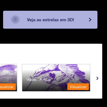
Veja as estrelas em 3D!
Aquila - A Águia
Aqua
sualizar
Visualizar