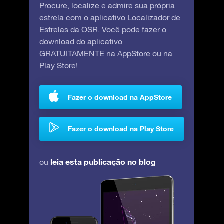
Procure, localize e admire sua própria
estrela com o aplicativo Localizador de
Estrelas da OSR. Você pode fazer o
download do aplicativo
GRATUITAMENTE na
AppStore
ou na
Play Store
!
Fazer o download na AppStore
Fazer o download na Play Store
leia esta publicação no blog
ou