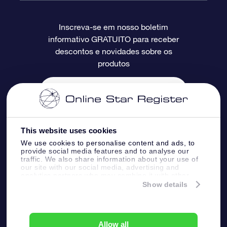
Perguntas frequentes
Super Star Gift
Aplicativo Localizador de Estrelas da OSR
Login de clientes
Inscreva-se em nosso boletim
informativo GRATUITO para receber
Avaliações
O cartão de presente da OSR
Página estelar personalizada
Informações de pagamento
descontos e novidades sobre os
produtos
Presentes corporativos
Um Milhão de Estrelas
Informações de envio
OSR Starsaver
Política de devolução
Aplicativo RV Fly me to the stars
Constelações
This website uses cookies
We use cookies to personalise content and ads, to
provide social media features and to analyse our
traffic. We also share information about your use of
our site with our social media, advertising and
analytics partners who may combine it with other
Online Star Register BV
- Laan van de Maagd
information that you’ve provided to them or that
Show details
83, 7324 BT Apeldoorn, The Netherlands
they’ve collected from your use of their services.
Atendimento ao cliente:
help@osr.org
KVK: 60333553, VAT: NL 8538.62.722B01
Allow all