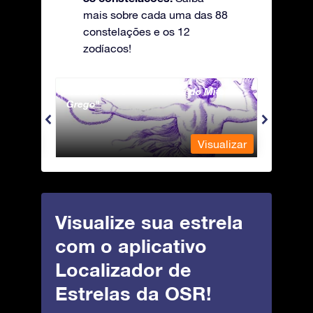
mais sobre cada uma das 88
constelações e os 12
zodíacos!
Andromeda - A Princesa do Mito
Antli
Grego
ualizar
Visualizar
Visualize sua estrela
com o aplicativo
Localizador de
Estrelas da OSR!