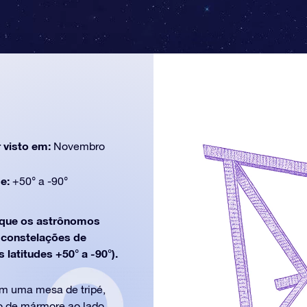
 visto em:
Novembro
de:
+50° a -90°
que os astrônomos
e constelações de
 latitudes +50° a -90°).
m uma mesa de tripé,
co de mármore ao lado.