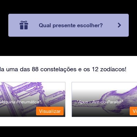
Qual presente escolher?
a uma das 88 constelações e os 12 zodíacos!
- Máquina Pneumática
Apus - Ave-do-Paraíso
Visualizar
Vi