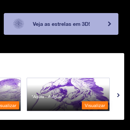
Veja as estrelas em 3D!
Aquila - A Águia
Aqua
sualizar
Visualizar