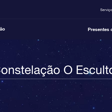
Serviç
ção
Presentes 
onstelação O Escult