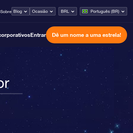
Blog
Ocasião
BRL
Português (BR)
o
Sobre
corporativos
Entrar
Dê um nome a uma estrela!
or