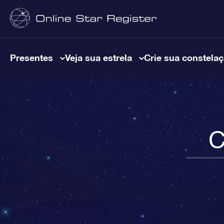
Presentes
Veja sua estrela
Crie sua constela
C