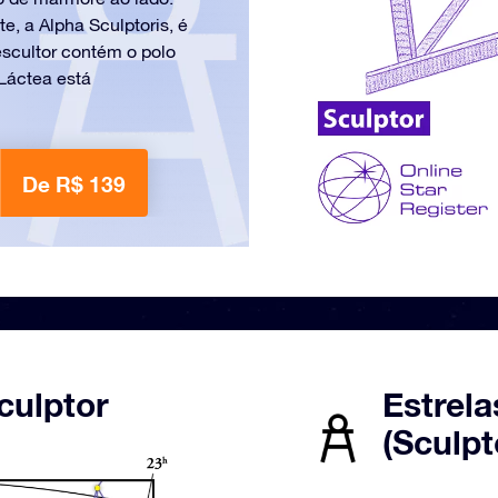
e, a Alpha Sculptoris, é
escultor contém o polo
 Láctea está
De R$ 139
culptor
Estrela
(Sculpt