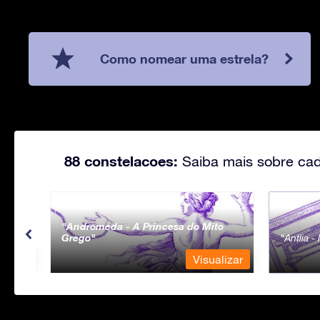
Como nomear uma estrela?
88 constelacoes:
Saiba mais sobre cad
Andromeda - A Princesa do Mito
Grego
Antlia 
lizar
Visualizar