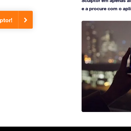
Sculptor em apenas al
e a procure com o apli
ptor!