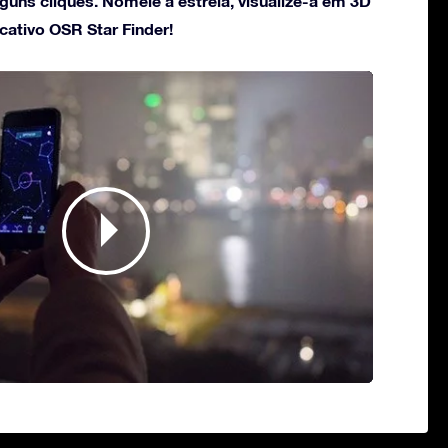
guns cliques. Nomeie a estrela, visualize-a em 3D
cativo OSR Star Finder!