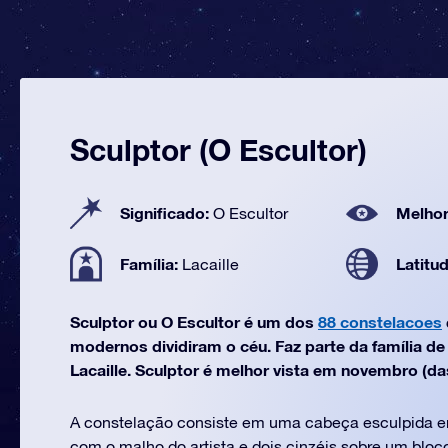
Sculptor (O Escultor)
Significado:
Melhor
O Escultor
Família:
Latitu
Lacaille
Sculptor ou O Escultor é um dos
88 constelacoes
modernos dividiram o céu. Faz parte da família d
Lacaille. Sculptor é melhor vista em novembro (das
A constelação consiste em uma cabeça esculpida e
com o malho do artista e dois cinzéis sobre um blo