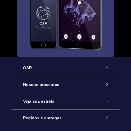
OSR
Serviço
Nossos presentes
Entre em contato conosco
Presente estrelar on-line
Veja sua estrela
Blog
Pacote de presente da OSR
Star Register
Pedidos e entregas