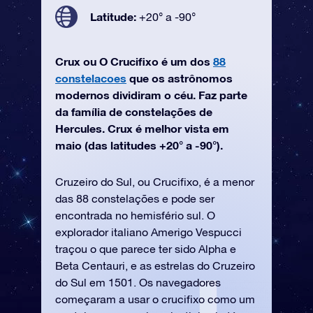
Latitude:
+20° a -90°
Crux ou O Crucifixo é um dos
88
constelacoes
que os astrônomos
modernos dividiram o céu. Faz parte
da família de constelações de
Hercules. Crux é melhor vista em
maio (das latitudes +20° a -90°).
Cruzeiro do Sul, ou Crucifixo, é a menor
das 88 constelações e pode ser
encontrada no hemisfério sul. O
explorador italiano Amerigo Vespucci
traçou o que parece ter sido Alpha e
Beta Centauri, e as estrelas do Cruzeiro
do Sul em 1501. Os navegadores
começaram a usar o crucifixo como um