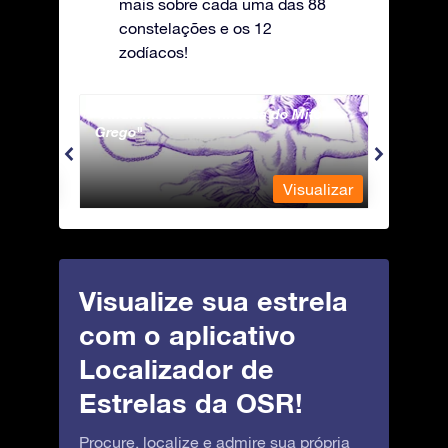
mais sobre cada uma das 88
constelações e os 12
zodíacos!
Andromeda - A Princesa do Mito
Antli
Grego
ualizar
Visualizar
Visualize sua estrela
com o aplicativo
Localizador de
Estrelas da OSR!
Procure, localize e admire sua própria